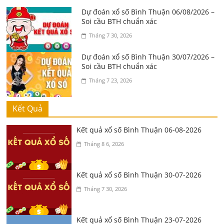
Dự đoán xổ số Bình Thuận 06/08/2026 –
Soi cầu BTH chuẩn xác
Tháng 7 30, 2026
Dự đoán xổ số Bình Thuận 30/07/2026 –
Soi cầu BTH chuẩn xác
Tháng 7 23, 2026
Kết Quả
Kết quả xổ số Bình Thuận 06-08-2026
Tháng 8 6, 2026
Kết quả xổ số Bình Thuận 30-07-2026
Tháng 7 30, 2026
Kết quả xổ số Bình Thuận 23-07-2026