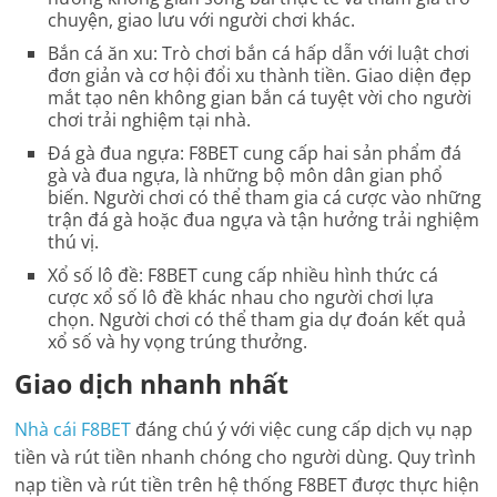
chuyện, giao lưu với người chơi khác.
Bắn cá ăn xu: Trò chơi bắn cá hấp dẫn với luật chơi
đơn giản và cơ hội đổi xu thành tiền. Giao diện đẹp
mắt tạo nên không gian bắn cá tuyệt vời cho người
chơi trải nghiệm tại nhà.
Đá gà đua ngựa: F8BET cung cấp hai sản phẩm đá
gà và đua ngựa, là những bộ môn dân gian phổ
biến. Người chơi có thể tham gia cá cược vào những
trận đá gà hoặc đua ngựa và tận hưởng trải nghiệm
thú vị.
Xổ số lô đề: F8BET cung cấp nhiều hình thức cá
cược xổ số lô đề khác nhau cho người chơi lựa
chọn. Người chơi có thể tham gia dự đoán kết quả
xổ số và hy vọng trúng thưởng.
Giao dịch nhanh nhất
Nhà cái F8BET
đáng chú ý với việc cung cấp dịch vụ nạp
tiền và rút tiền nhanh chóng cho người dùng. Quy trình
nạp tiền và rút tiền trên hệ thống F8BET được thực hiện