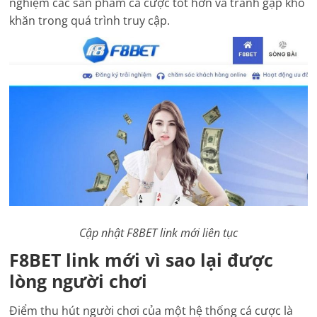
nghiệm các sản phẩm cá cược tốt hơn và tránh gặp khó
khăn trong quá trình truy cập.
Cập nhật F8BET link mới liên tục
F8BET link mới vì sao lại được
lòng người chơi
Điểm thu hút người chơi của một hệ thống cá cược là