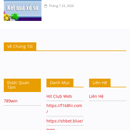
Tháng 7 23, 2026
Về Chúng Tôi
Được Quan
Danh Mục
Liên Hệ
Tâm
Hit Club Web
Liên Hệ
789win
https://f168hi.com
/
https://shbet.blue/