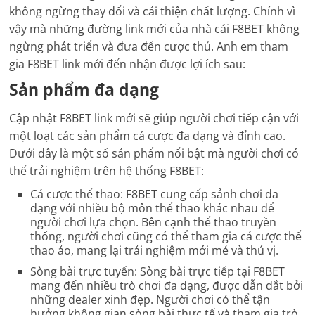
không ngừng thay đổi và cải thiện chất lượng. Chính vì
vậy mà những đường link mới của nhà cái F8BET không
ngừng phát triển và đưa đến cược thủ. Anh em tham
gia F8BET link mới đến nhận được lợi ích sau:
Sản phẩm đa dạng
Cập nhật F8BET link mới sẽ giúp người chơi tiếp cận với
một loạt các sản phẩm cá cược đa dạng và đỉnh cao.
Dưới đây là một số sản phẩm nổi bật mà người chơi có
thể trải nghiệm trên hệ thống F8BET:
Cá cược thể thao: F8BET cung cấp sảnh chơi đa
dạng với nhiều bộ môn thể thao khác nhau để
người chơi lựa chọn. Bên cạnh thể thao truyền
thống, người chơi cũng có thể tham gia cá cược thể
thao ảo, mang lại trải nghiệm mới mẻ và thú vị.
Sòng bài trực tuyến: Sòng bài trực tiếp tại F8BET
mang đến nhiều trò chơi đa dạng, được dẫn dắt bởi
những dealer xinh đẹp. Người chơi có thể tận
hưởng không gian sòng bài thực tế và tham gia trò