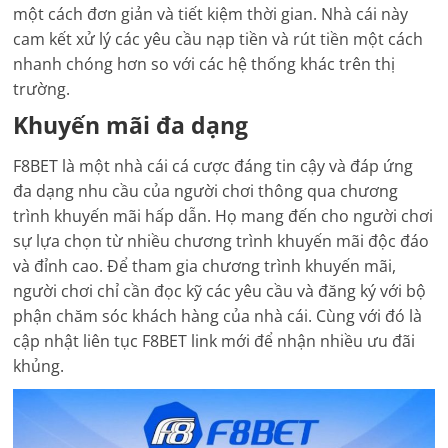
một cách đơn giản và tiết kiệm thời gian. Nhà cái này
cam kết xử lý các yêu cầu nạp tiền và rút tiền một cách
nhanh chóng hơn so với các hệ thống khác trên thị
trường.
Khuyến mãi đa dạng
F8BET là một nhà cái cá cược đáng tin cậy và đáp ứng
đa dạng nhu cầu của người chơi thông qua chương
trình khuyến mãi hấp dẫn. Họ mang đến cho người chơi
sự lựa chọn từ nhiều chương trình khuyến mãi độc đáo
và đỉnh cao. Để tham gia chương trình khuyến mãi,
người chơi chỉ cần đọc kỹ các yêu cầu và đăng ký với bộ
phận chăm sóc khách hàng của nhà cái. Cùng với đó là
cập nhật liên tục F8BET link mới để nhận nhiều ưu đãi
khủng.