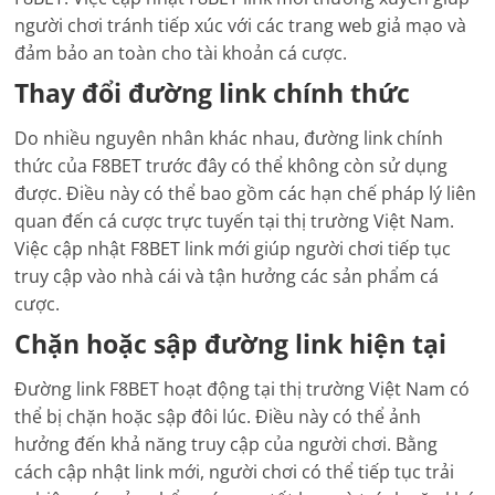
người chơi tránh tiếp xúc với các trang web giả mạo và
đảm bảo an toàn cho tài khoản cá cược.
Thay đổi đường link chính thức
Do nhiều nguyên nhân khác nhau, đường link chính
thức của F8BET trước đây có thể không còn sử dụng
được. Điều này có thể bao gồm các hạn chế pháp lý liên
quan đến cá cược trực tuyến tại thị trường Việt Nam.
Việc cập nhật F8BET link mới giúp người chơi tiếp tục
truy cập vào nhà cái và tận hưởng các sản phẩm cá
cược.
Chặn hoặc sập đường link hiện tại
Đường link F8BET hoạt động tại thị trường Việt Nam có
thể bị chặn hoặc sập đôi lúc. Điều này có thể ảnh
hưởng đến khả năng truy cập của người chơi. Bằng
cách cập nhật link mới, người chơi có thể tiếp tục trải