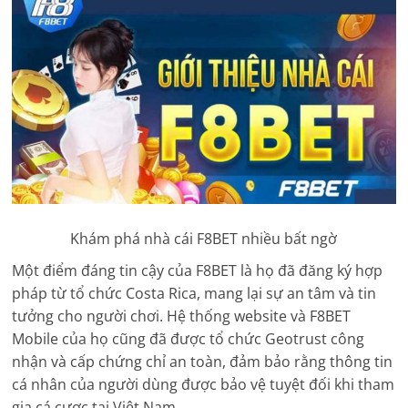
Khám phá nhà cái F8BET nhiều bất ngờ
Một điểm đáng tin cậy của F8BET là họ đã đăng ký hợp
pháp từ tổ chức Costa Rica, mang lại sự an tâm và tin
tưởng cho người chơi. Hệ thống website và F8BET
Mobile của họ cũng đã được tổ chức Geotrust công
nhận và cấp chứng chỉ an toàn, đảm bảo rằng thông tin
cá nhân của người dùng được bảo vệ tuyệt đối khi tham
gia cá cược tại Việt Nam.