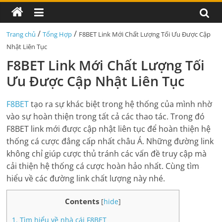
/
/
Trang chủ
Tổng Hợp
F8BET Link Mới Chất Lượng Tối Ưu Được Cập
Nhật Liên Tục
F8BET Link Mới Chất Lượng Tối
Ưu Được Cập Nhật Liên Tục
F8BET
tạo ra sự khác biệt trong hệ thống của mình nhờ
vào sự hoàn thiện trong tất cả các thao tác. Trong đó
F8BET link mới được cập nhật liên tục để hoàn thiện hệ
thống cá cược đẳng cấp nhất châu Á. Những đường link
không chỉ giúp cược thủ tránh các vấn đề truy cập mà
cải thiện hệ thống cá cược hoàn hảo nhất. Cùng tìm
hiểu về các đường link chất lượng này nhé.
Contents
[
hide
]
1.
Tìm hiểu về nhà cái F8BET