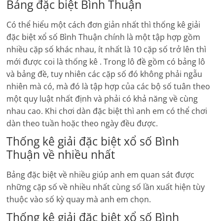
Bảng đặc biệt Bình Thuận
Có thể hiểu một cách đơn giản nhất thì thống kê giải
đặc biệt xổ số Bình Thuận chính là một tập hợp gồm
nhiều cặp số khác nhau, ít nhất là 10 cặp số trở lên thì
mới được coi là thống kê . Trong lô đề gồm có bảng lô
và bảng đề, tuy nhiên các cặp số đó không phải ngẫu
nhiên mà có, mà đó là tập hợp của các bộ số tuân theo
một quy luật nhất định và phải có khả năng về cùng
nhau cao. Khi chơi dàn đặc biệt thì anh em có thể chơi
dàn theo tuần hoặc theo ngày đều được.
Thống kê giải đặc biệt xổ số Bình
Thuận về nhiều nhất
Bảng đặc biệt về nhiều giúp anh em quan sát được
những cặp số về nhiều nhất cùng số lần xuất hiện tùy
thuộc vào số kỳ quay mà anh em chọn.
Thống kê giải đặc biệt xổ số Bình