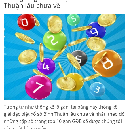
Thuận lâu chưa về
Tương tự như thống kê lô gan, tại bảng này thống kê
giải đặc biệt xổ số Bình Thuận lâu chưa về nhất, theo đó
những cặp số trong top 10 gan GĐB sẽ được chúng tôi
cập nhật hàng ngày.