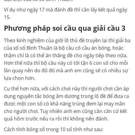
Ví dụ như ngày 17 mà đánh đề thì cần lấy kết quả ngày
15.
Phương pháp soi cầu qua giải cầu 3
Theo kinh nghiệm của giới lô thủ đề truyền lại thì giải ba
của xổ số Bình Thuận là bộ cầu có cầu ăn bóng, hoặc
thậm chí là có thể ăn thẳng đề cho ngày tiếp theo nữa.
Hơn thế nữa thì bộ cầu này có tới tận 6 con số cho mỗi
lần quay nên do đó đó mà anh em cũng sẽ có nhiều sự
lựa chọn hơn.
Cụ thể hơn nữa, với cách chơi này thì người chơi cần áp
dụng nguyên tắc bóng âm dương trong lô đề để đưa ra
được một con số có khả năng trúng đem lại may mắn
cho người chơi. Tuy nhiên anh em cũng cần căn cứ kết
quả hôm trước nếu ra rồi thì không nên đánh.
Cách tính bóng số trong 10 số tính như sau: