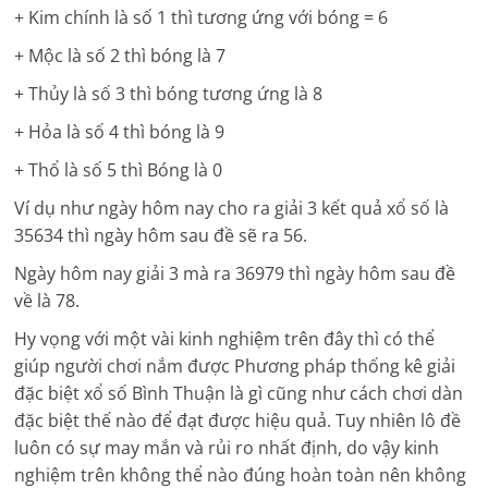
+ Kim chính là số 1 thì tương ứng với bóng = 6
+ Mộc là số 2 thì bóng là 7
+ Thủy là số 3 thì bóng tương ứng là 8
+ Hỏa là số 4 thì bóng là 9
+ Thổ là số 5 thì Bóng là 0
Ví dụ như ngày hôm nay cho ra giải 3 kết quả xổ số là
35634 thì ngày hôm sau đề sẽ ra 56.
Ngày hôm nay giải 3 mà ra 36979 thì ngày hôm sau đề
về là 78.
Hy vọng với một vài kinh nghiệm trên đây thì có thể
giúp người chơi nắm được Phương pháp thống kê giải
đặc biệt xổ số Bình Thuận là gì cũng như cách chơi dàn
đặc biệt thế nào để đạt được hiệu quả. Tuy nhiên lô đề
luôn có sự may mắn và rủi ro nhất định, do vậy kinh
nghiệm trên không thể nào đúng hoàn toàn nên không