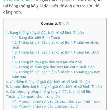
tại bảng thống kê giải đặc biệt để anh em tra cứu dễ
dàng hơn.
Contents
[
hide
]
1.
Bảng thống kê giải đặc biệt xổ số Bình Thuận
1.1.
Bảng đặc biệt Bình Thuận
1.2.
Thống kê giải đặc biệt xổ số Bình Thuận về nhiều
nhất
1.3.
Thống kê giải đặc biệt xổ số Bình Thuận lâu chưa
về
1.4.
Thống kê đầu giải đặc biệt lâu chưa về
1.5.
Thống kê đuôi giải đặc biệt lâu chưa xuất hiện
1.6.
Thống kê giải đặc biệt xổ số Bình Thuận ngày này
năm xưa
2.
Ưu điểm thống kê giải đặc biệt xổ số Bình Thuận
3.
Nhược điểm khi thống kê giải đặc biệt xổ số Bình Thuận
4.
Các phương pháp thống kê giải đặc biệt xổ số Bình
Thuận giúp người chơi trúng lớn
4.1.
Phương pháp soi cầu đề bạch thủ duy nhất 1 con
4.2.
Phương pháp soi cầu qua giải cầu 3