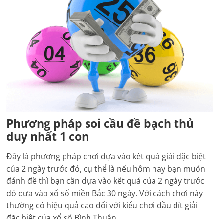
Phương pháp soi cầu đề bạch thủ
duy nhất 1 con
Đây là phương pháp chơi dựa vào kết quả giải đặc biệt
của 2 ngày trước đó, cụ thể là nếu hôm nay bạn muốn
đánh đề thì bạn cần dựa vào kết quả của 2 ngày trước
đó dựa vào xổ số miền Bắc 30 ngày. Với cách chơi này
thường có hiệu quả cao đối với kiểu chơi đầu đít giải
đặc biệt của xổ số Bình Thuận.