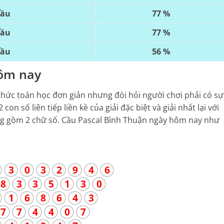
cầu
77 %
cầu
77 %
cầu
56 %
ôm nay
hức toán học đơn giản nhưng đòi hỏi người chơi phải có sự
con số liên tiếp liền kề của giải đặc biệt và giải nhất lại với
ng gồm 2 chữ số. Cầu Pascal
Bình Thuận
ngày hôm nay như
3
0
3
2
9
4
6
8
3
3
5
1
3
0
1
6
8
6
4
3
7
7
4
4
0
7