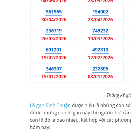
04/06/2026
28/05/2026
561565
154002
30/04/2026
23/04/2026
236719
745232
26/03/2026
19/03/2026
691201
492313
19/02/2026
12/02/2026
346307
232805
15/01/2026
08/01/2026
Thống kê giả
Lô gan
Bình Thuận
được hiểu là những con số 
được những con lô gan này thì người chơi cần 
con lô đó là bao nhiêu, kết hợp với các phươn
hôm nay: