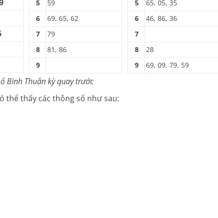
9
5
59
5
65, 05, 35
6
69, 65, 62
6
46, 86, 36
5
7
79
7
8
81, 86
8
28
9
9
69, 09, 79, 59
số
Bình Thuận
kỳ quay trước
ó thể thấy các thông số như sau: