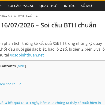
SOI CẦU PASCAL
QUAY THỬ
TIN TỨC
SỔ MƠ
026 – Soi cầu BTH chuẩn xác
16/07/2026 – Soi cầu BTH chuẩn
n phân tích, thống kê kết quả
XSBTH
trong những kỳ quay
 đầu đuôi giải đặc biệt, bao lô 2 số, lô xiên 2, xiên 3 và lô
ầu tại
Xosobinhthuan.net
Contents
[
hide
]
eo các cầu lô
iải 4 kết quả XSBTH ngày hôm qua chúng ta thấy có xuất hiện lô