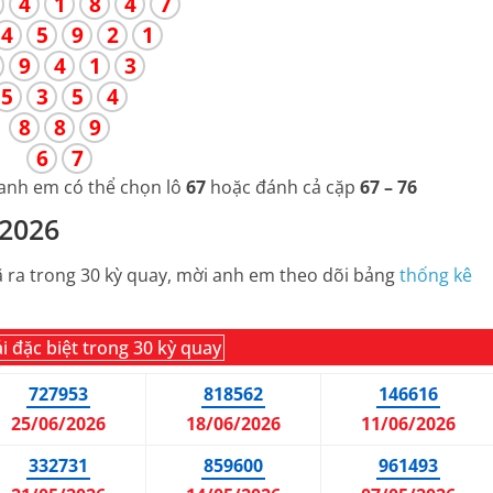
4
1
8
4
7
4
5
9
2
1
9
4
1
3
5
3
5
4
8
8
9
6
7
 anh em có thể chọn lô
67
hoặc đánh cả cặp
67 – 76
/2026
đã ra trong 30 kỳ quay, mời anh em theo dõi bảng
thống kê
i đặc biệt trong 30 kỳ quay
727953
818562
146616
25/06/2026
18/06/2026
11/06/2026
332731
859600
961493