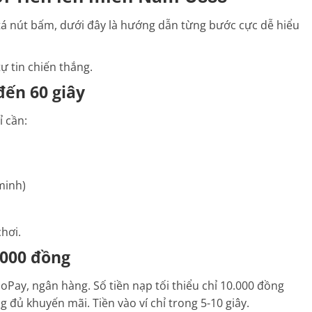
tá nút bấm, dưới đây là hướng dẫn từng bước cực dễ hiểu
 tin chiến thắng.
đến 60 giây
ỉ cần:
minh)
hơi.
.000 đồng
Pay, ngân hàng. Số tiền nạp tối thiểu chỉ 10.000 đồng
đủ khuyến mãi. Tiền vào ví chỉ trong 5-10 giây.