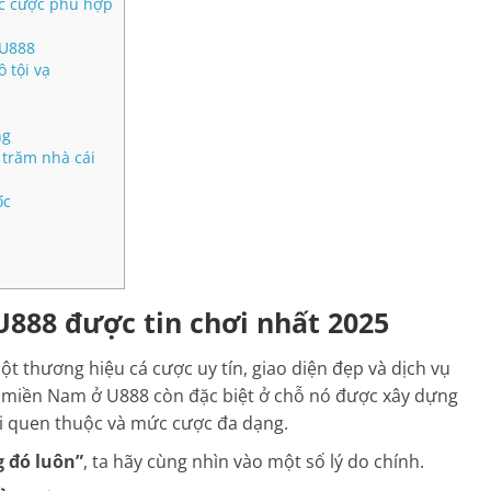
c cược phù hợp
 U888
 tội vạ
ng
 trăm nhà cái
ốc
U888 được tin chơi nhất 2025
ột thương hiệu cá cược uy tín, giao diện đẹp và dịch vụ
 miền Nam ở U888 còn đặc biệt ở chỗ nó được xây dựng
hơi quen thuộc và mức cược đa dạng.
g đó luôn”
, ta hãy cùng nhìn vào một số lý do chính.