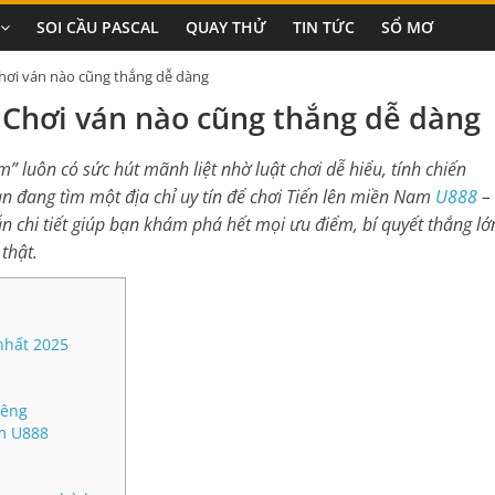
SOI CẦU PASCAL
QUAY THỬ
TIN TỨC
SỔ MƠ
hơi ván nào cũng thắng dễ dàng
 Chơi ván nào cũng thắng dễ dàng
” luôn có sức hút mãnh liệt nhờ luật chơi dễ hiểu, tính chiến
n đang tìm một địa chỉ uy tín để chơi Tiến lên miền Nam
U888
–
ẫn chi tiết giúp bạn khám phá hết mọi ưu điểm, bí quyết thắng lớ
 thật.
nhất 2025
iêng
am U888