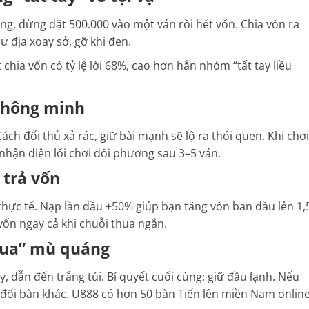
ồng, đừng đặt 500.000 vào một ván rồi hết vốn. Chia vốn ra
ư địa xoay sở, gỡ khi đen.
chia vốn có tỷ lệ lời 68%, cao hơn hẳn nhóm “tất tay liều
 thông minh
ách đối thủ xả rác, giữ bài mạnh sẽ lộ ra thói quen. Khi chơi
 nhận diện lối chơi đối phương sau 3–5 ván.
 trả vốn
hực tế. Nạp lần đầu +50% giúp bạn tăng vốn ban đầu lên 1,
vốn ngay cả khi chuỗi thua ngắn.
hua” mù quáng
, dẫn đến trắng túi. Bí quyết cuối cùng: giữ đầu lạnh. Nếu
c đổi bàn khác. U888 có hơn 50 bàn Tiến lên miền Nam onlin