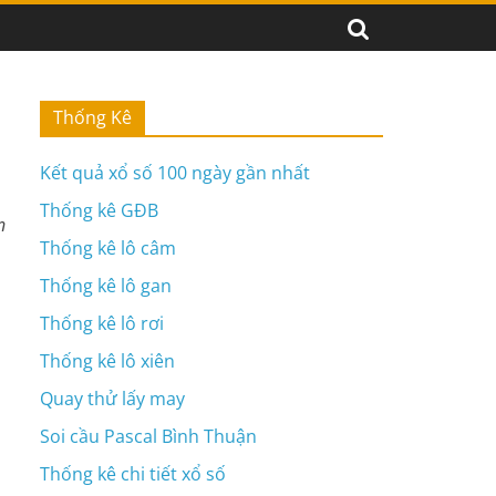
Thống Kê
Kết quả xổ số 100 ngày gần nhất
Thống kê GĐB
n
Thống kê lô câm
Thống kê lô gan
Thống kê lô rơi
Thống kê lô xiên
Quay thử lấy may
Soi cầu Pascal Bình Thuận
Thống kê chi tiết xổ số