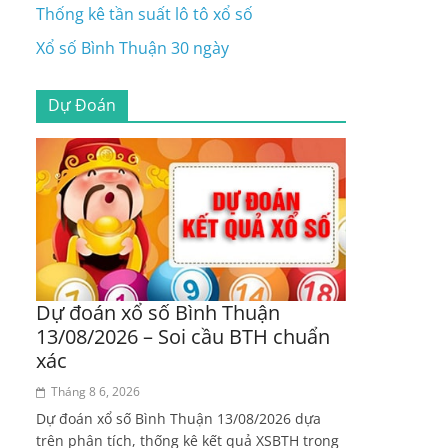
Thống kê tần suất lô tô xổ số
Xổ số Bình Thuận 30 ngày
Dự Đoán
Dự đoán xổ số Bình Thuận
13/08/2026 – Soi cầu BTH chuẩn
xác
Tháng 8 6, 2026
Dự đoán xổ số Bình Thuận 13/08/2026 dựa
trên phân tích, thống kê kết quả XSBTH trong