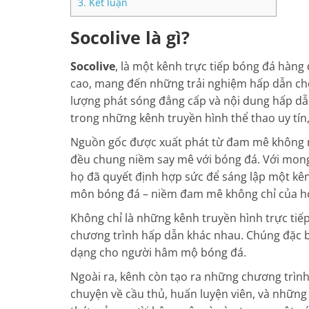
3.
Kết luận
Socolive là gì?
Socolive
, là một kênh trực tiếp bóng đá hàng
cao, mang đến những trải nghiệm hấp dẫn cho
lượng phát sóng đẳng cấp và nội dung hấp dẫ
trong những kênh truyền hình thể thao uy tín,
Nguồn gốc được xuất phát từ đam mê không n
đều chung niềm say mê với bóng đá. Với mon
họ đã quyết định hợp sức để sáng lập một kên
môn bóng đá – niềm đam mê không chỉ của họ
Không chỉ là những kênh truyền hình trực tiế
chương trình hấp dẫn khác nhau. Chúng đặc bi
dạng cho người hâm mộ bóng đá.
Ngoài ra, kênh còn tạo ra những chương trình
chuyện về cầu thủ, huấn luyện viên, và những 