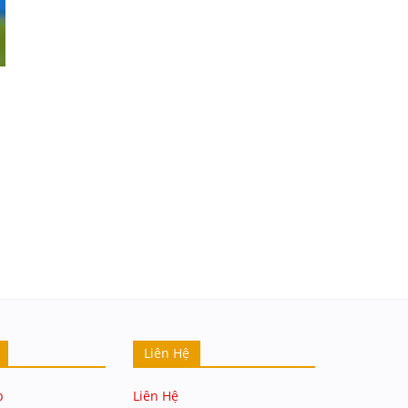
Liên Hệ
b
Liên Hệ