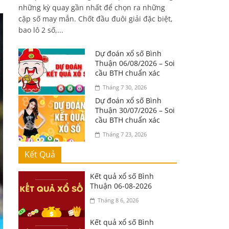
những kỳ quay gần nhất để chọn ra những
cặp số may mắn. Chốt đầu đuôi giải đặc biệt,
bao lô 2 số,...
Dự đoán xổ số Bình
Thuận 06/08/2026 – Soi
cầu BTH chuẩn xác
Tháng 7 30, 2026
Dự đoán xổ số Bình
Thuận 30/07/2026 – Soi
cầu BTH chuẩn xác
Tháng 7 23, 2026
Kết Quả
Kết quả xổ số Bình
Thuận 06-08-2026
Tháng 8 6, 2026
Kết quả xổ số Bình