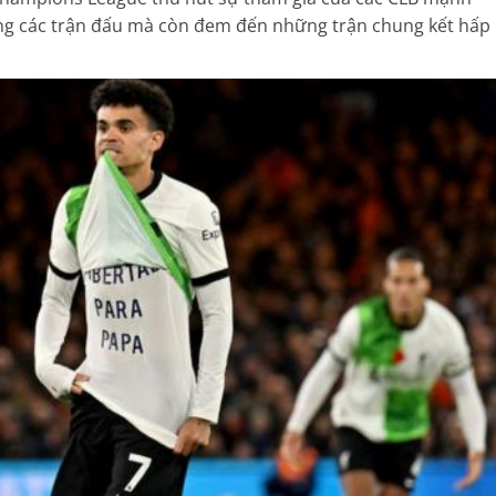
óng các trận đấu mà còn đem đến những trận chung kết hấp