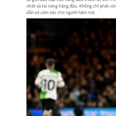
nhất và tài năng hàng đầu. Không chỉ phát s
dẫn và cảm xúc cho người hâm mộ.