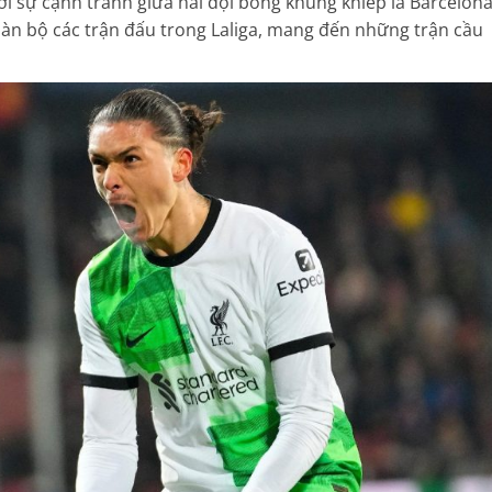
với sự cạnh tranh giữa hai đội bóng khủng khiếp là Barcelon
àn bộ các trận đấu trong Laliga, mang đến những trận cầu