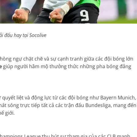
ải đấu hay tại Socolive
ơi phòng ngự chặt chẽ và sự cạnh tranh giữa các đội bóng lớn
ve
giúp người hâm mộ thưởng thức những pha bóng đẳng
sự quyết liệt và động lực từ các đội bóng như Bayern Munich,
t sóng trực tiếp tất cả các trận đấu Bundesliga, mang đến
ế giới.
Champions League thu hút sự tham gia của các CLB mạnh