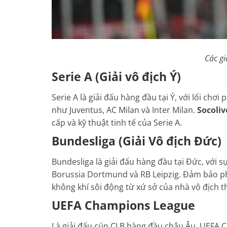
Các gi
Serie A (Giải vô địch Ý)
Serie A là giải đấu hàng đầu tại Ý, với lối ch
như Juventus, AC Milan và Inter Milan.
Socoli
cấp và kỹ thuật tinh tế của Serie A.
Bundesliga (Giải Vô địch Đức)
Bundesliga là giải đấu hàng đầu tại Đức, với 
Borussia Dortmund và RB Leipzig. Đảm bảo phá
không khí sôi động từ xứ sở của nhà vô địch th
UEFA Champions League
Là giải đấu cúp CLB hàng đầu châu Âu, UEFA 