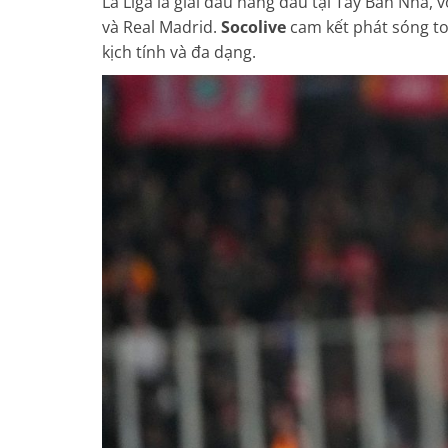
La Liga là giải đấu hàng đầu tại Tây Ban Nha, 
và Real Madrid.
Socolive
cam kết phát sóng to
kịch tính và đa dạng.