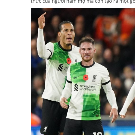
thức của người hâm mộ mà còn tạo ra một gó