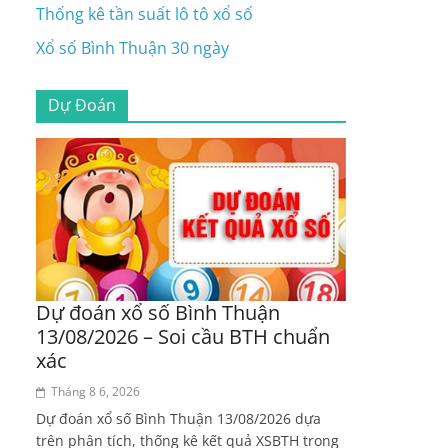
Thống kê tần suất lô tô xổ số
Xổ số Bình Thuận 30 ngày
Dự Đoán
ả
Dự đoán xổ số Bình Thuận
13/08/2026 – Soi cầu BTH chuẩn
xác
Tháng 8 6, 2026
Dự đoán xổ số Bình Thuận 13/08/2026 dựa
trên phân tích, thống kê kết quả XSBTH trong