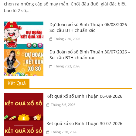
chọn ra những cặp số may mắn. Chốt đầu đuôi giải đặc biệt,
bao lô 2 số,...
Dự đoán xổ số Bình Thuận 06/08/2026 –
Soi cầu BTH chuẩn xác
Tháng 7 30, 2026
Dự đoán xổ số Bình Thuận 30/07/2026 –
Soi cầu BTH chuẩn xác
Tháng 7 23, 2026
Kết Quả
Kết quả xổ số Bình Thuận 06-08-2026
Tháng 8 6, 2026
Kết quả xổ số Bình Thuận 30-07-2026
Tháng 7 30, 2026