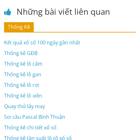
Những bài viết liên quan
Thống Kê
Kết quả xổ số 100 ngày gần nhất
Thống kê GĐB
Thống kê lô câm
Thống kê lô gan
Thống kê lô rơi
Thống kê lô xiên
Quay thử lấy may
Soi cầu Pascal Bình Thuận
Thống kê chi tiết xổ số
Thống kê tần suất lô tô xổ số