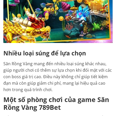
Nhiều loại súng để lựa chọn
Săn Rồng Vàng mang đến nhiều loại súng khác nhau,
giúp người chơi có thêm sự lựa chọn khi đối mặt với các
con boss giá trị cao. Điều này không chỉ giúp tiết kiệm
đạn mà còn giúp giảm chi phí, mang lại hiệu quả cao
hơn trong quá trình chơi.
Một số phòng chơi của game Săn
Rồng Vàng 789Bet