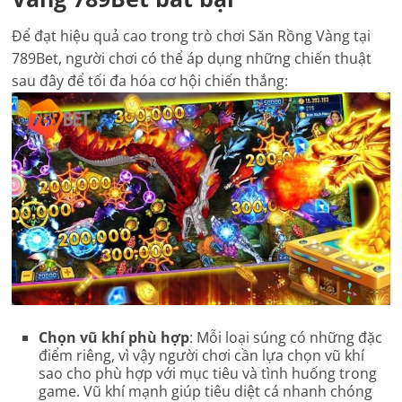
Để đạt hiệu quả cao trong trò chơi Săn Rồng Vàng tại
789Bet, người chơi có thể áp dụng những chiến thuật
sau đây để tối đa hóa cơ hội chiến thắng:
Chọn vũ khí phù hợp
: Mỗi loại súng có những đặc
điểm riêng, vì vậy người chơi cần lựa chọn vũ khí
sao cho phù hợp với mục tiêu và tình huống trong
game. Vũ khí mạnh giúp tiêu diệt cá nhanh chóng