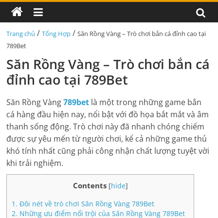
/
/
Trang chủ
Tổng Hợp
Săn Rồng Vàng – Trò chơi bắn cá đỉnh cao tại
789Bet
Săn Rồng Vàng – Trò chơi bắn cá
đỉnh cao tại 789Bet
Săn Rồng Vàng
789bet
là một trong những game bắn
cá hàng đầu hiện nay, nổi bật với đồ họa bắt mắt và âm
thanh sống động. Trò chơi này đã nhanh chóng chiếm
được sự yêu mến từ người chơi, kể cả những game thủ
khó tính nhất cũng phải công nhận chất lượng tuyệt vời
khi trải nghiệm.
Contents
[
hide
]
1.
Đôi nét về trò chơi Săn Rồng Vàng 789Bet
2.
Những ưu điểm nổi trội của Săn Rồng Vàng 789Bet