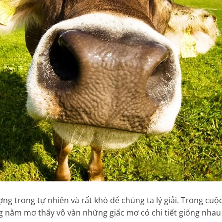
ng trong tự nhiên và rất khó để chúng ta lý giải. Trong cuộ
g nằm mơ thấy vô vàn những giấc mơ có chi tiết giống nhau