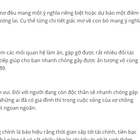
c mơ đều mang một ý nghĩa riêng biệt hoặc dự báo một điềm
ương lai. Cụ thể từng chi tiết giấc mơ về con bò mang ý nghĩ
êm các mối quan hệ làm ăn, gặp gỡ được rất nhiều đối tác
o tiếp giúp cho bạn nhanh chóng gây được ấn tượng vô cùng
đỡ.
n vui. Đối với người đang còn độc thân sẽ nhanh chóng gặp
Những ai đã có gia đình thì trong cuộc sống của vợ chồng
ất ngoan ngoãn.
hính là báo hiệu rằng thời gian sắp tới tài chính, tiền bạc
hả năng sẽ có rất nhiều khoản chi tiêu bị phát sinh thêm,