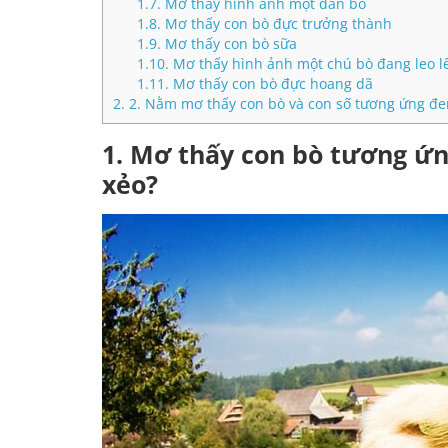
1.7.
Mơ thấy hình ảnh một đàn bò
1.8.
Mơ thấy con bò đực trưởng thành
1.9.
Mơ thấy con bò sữa
1.10.
Mơ thấy hình ảnh một chú bò đang leo l
1.11.
Mơ thấy con bò đực hoang dã
2.
2. Nằm mơ thấy con bò và con số tương ứng đ
1. Mơ thấy con bò tương ứ
xẻo?