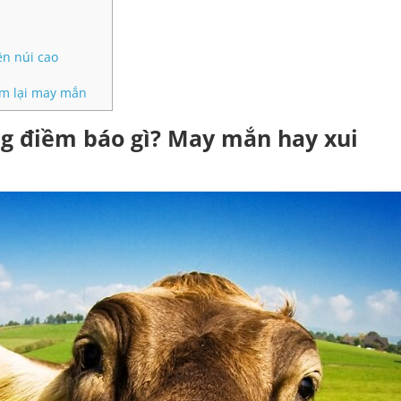
ên núi cao
em lại may mắn
ng điềm báo gì? May mắn hay xui