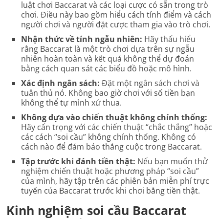
luật chơi Baccarat và các loại cược có sẵn trong trò
chơi. Điều này bao gồm hiểu cách tính điểm và cách
người chơi và người đặt cược tham gia vào trò chơi.
Nhận thức về tính ngẫu nhiên:
Hãy thấu hiểu
rằng Baccarat là một trò chơi dựa trên sự ngẫu
nhiên hoàn toàn và kết quả không thể dự đoán
bằng cách quan sát các biểu đồ hoặc mô hình.
Xác định ngân sách:
Đặt một ngân sách chơi và
tuân thủ nó. Không bao giờ chơi với số tiền bạn
không thể tự mình xử thua.
Không dựa vào chiến thuật không chính thống:
Hãy cẩn trọng với các chiến thuật “chắc thắng” hoặc
các cách “soi cầu” không chính thống. Không có
cách nào để đảm bảo thắng cuộc trong Baccarat.
Tập trước khi đánh tiền thật:
Nếu bạn muốn thử
nghiệm chiến thuật hoặc phương pháp “soi cầu”
của mình, hãy tập trên các phiên bản miễn phí trực
tuyến của Baccarat trước khi chơi bằng tiền thật.
Kinh nghiệm soi cầu Baccarat