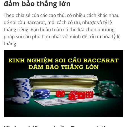
đảm bảo thắng lớn
Theo chia sẻ của các cao thủ, có nhiều cách khác nhau
để soi cầu Baccarat, mỗi cách có ưu, nhược và tỷ lệ
thắng riêng. Bạn hoàn toàn có thể lựa chọn phương
pháp soi cầu phù hợp nhất với mình để tối ưu hóa tỷ lệ
thắng.