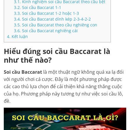
3.1.
Kinh nghiệm soi cầu Baccarat theo cầu bệt
3.2.
Soi cầu Baccarat 1-1
3.3.
Soi cầu Baccarat 1-2 hoặc 1-3
3.4.
Soi cầu Baccarat dính kép 2-3-4-2-2
3.5.
Soi cầu Baccarat theo cầu nghiêng con
3.6.
Soi cầu Baccarat nghiêng cái
4.
Kết luận
Hiểu đúng soi cầu Baccarat là
như thế nào?
Soi cầu Baccarat
là một thuật ngữ không quá xa lạ đối
với người chơi cá cược. Đây là một phương pháp được
các cao thủ lựa chọn để cải thiện khả năng thắng cuộc
của họ. Phương pháp này tương tự như việc soi cầu lô,
đề.