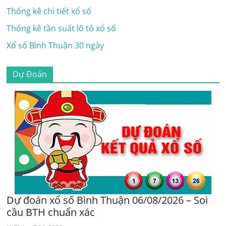
Thống kê chi tiết xổ số
Thống kê tần suất lô tô xổ số
Xổ số Bình Thuận 30 ngày
Dự Đoán
Dự đoán xổ số Bình Thuận 06/08/2026 – Soi
cầu BTH chuẩn xác