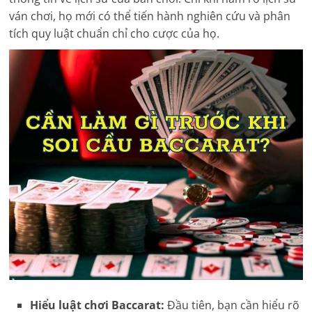
ván chơi, họ mới có thể tiến hành nghiên cứu và phân
tích quy luật chuẩn chỉ cho cược của họ.
Hiểu luật chơi Baccarat:
Đầu tiên, bạn cần hiểu rõ