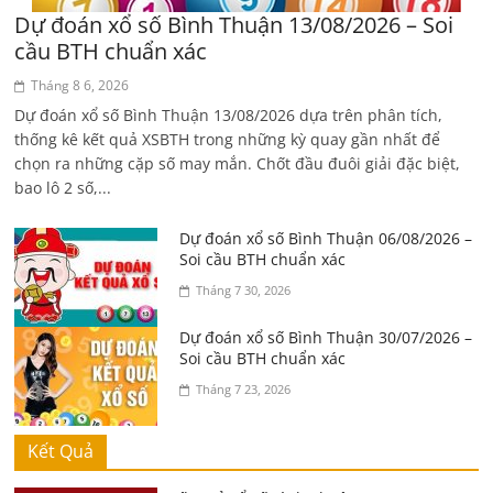
Dự đoán xổ số Bình Thuận 13/08/2026 – Soi
cầu BTH chuẩn xác
Tháng 8 6, 2026
Dự đoán xổ số Bình Thuận 13/08/2026 dựa trên phân tích,
thống kê kết quả XSBTH trong những kỳ quay gần nhất để
chọn ra những cặp số may mắn. Chốt đầu đuôi giải đặc biệt,
bao lô 2 số,...
Dự đoán xổ số Bình Thuận 06/08/2026 –
Soi cầu BTH chuẩn xác
Tháng 7 30, 2026
Dự đoán xổ số Bình Thuận 30/07/2026 –
Soi cầu BTH chuẩn xác
Tháng 7 23, 2026
Kết Quả