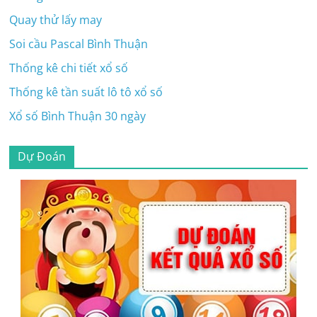
Quay thử lấy may
Soi cầu Pascal Bình Thuận
Thống kê chi tiết xổ số
Thống kê tần suất lô tô xổ số
Xổ số Bình Thuận 30 ngày
Dự Đoán