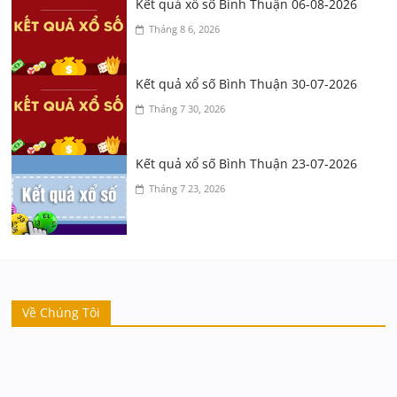
Kết quả xổ số Bình Thuận 06-08-2026
Tháng 8 6, 2026
Kết quả xổ số Bình Thuận 30-07-2026
Tháng 7 30, 2026
Kết quả xổ số Bình Thuận 23-07-2026
Tháng 7 23, 2026
Về Chúng Tôi