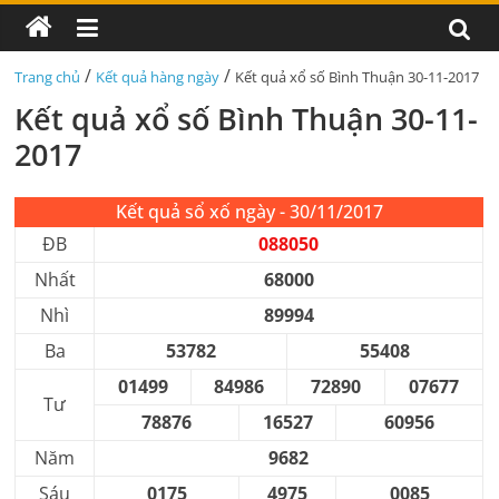
/
/
Trang chủ
Kết quả hàng ngày
Kết quả xổ số Bình Thuận 30-11-2017
Kết quả xổ số Bình Thuận 30-11-
2017
Kết quả sổ xố ngày - 30/11/2017
ĐB
088050
Nhất
68000
Nhì
89994
Ba
53782
55408
01499
84986
72890
07677
Tư
78876
16527
60956
Năm
9682
Sáu
0175
4975
0085