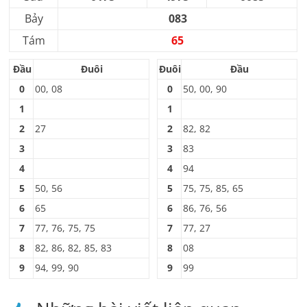
Bảy
083
Tám
65
Đầu
Đuôi
Đuôi
Đầu
0
00, 08
0
50, 00, 90
1
1
2
27
2
82, 82
3
3
83
4
4
94
5
50, 56
5
75, 75, 85, 65
6
65
6
86, 76, 56
7
77, 76, 75, 75
7
77, 27
8
82, 86, 82, 85, 83
8
08
9
94, 99, 90
9
99