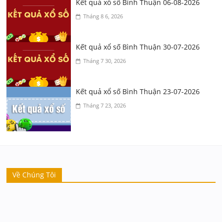
Kết quả xổ số Bình Thuận 06-08-2026
Tháng 8 6, 2026
Kết quả xổ số Bình Thuận 30-07-2026
Tháng 7 30, 2026
Kết quả xổ số Bình Thuận 23-07-2026
Tháng 7 23, 2026
Về Chúng Tôi