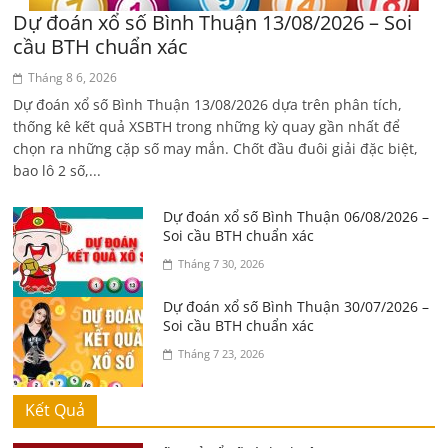
Dự đoán xổ số Bình Thuận 13/08/2026 – Soi
cầu BTH chuẩn xác
Tháng 8 6, 2026
Dự đoán xổ số Bình Thuận 13/08/2026 dựa trên phân tích,
thống kê kết quả XSBTH trong những kỳ quay gần nhất để
chọn ra những cặp số may mắn. Chốt đầu đuôi giải đặc biệt,
bao lô 2 số,...
Dự đoán xổ số Bình Thuận 06/08/2026 –
Soi cầu BTH chuẩn xác
Tháng 7 30, 2026
Dự đoán xổ số Bình Thuận 30/07/2026 –
Soi cầu BTH chuẩn xác
Tháng 7 23, 2026
Kết Quả