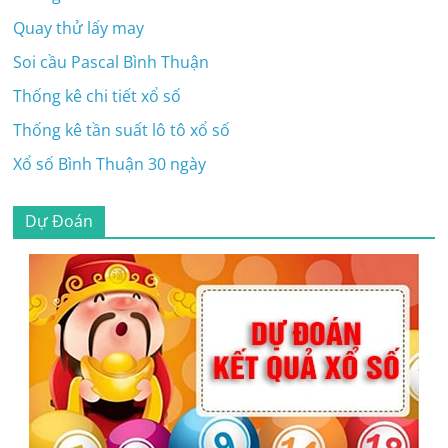
Quay thử lấy may
Soi cầu Pascal Bình Thuận
Thống kê chi tiết xổ số
Thống kê tần suất lô tô xổ số
Xổ số Bình Thuận 30 ngày
Dự Đoán