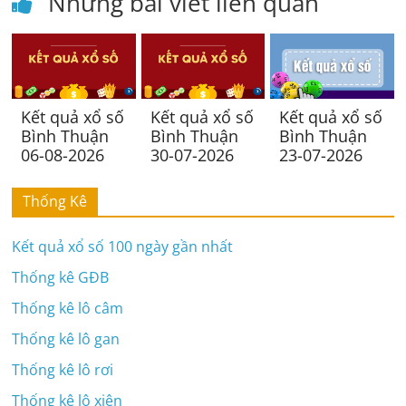
Những bài viết liên quan
Kết quả xổ số
Kết quả xổ số
Kết quả xổ số
Bình Thuận
Bình Thuận
Bình Thuận
06-08-2026
30-07-2026
23-07-2026
Thống Kê
Kết quả xổ số 100 ngày gần nhất
Thống kê GĐB
Thống kê lô câm
Thống kê lô gan
Thống kê lô rơi
Thống kê lô xiên