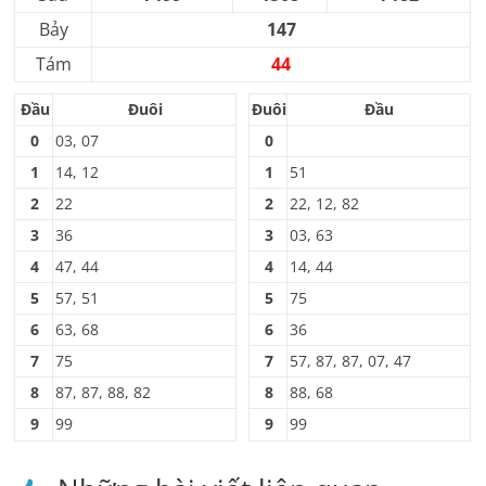
Bảy
147
Tám
44
Đầu
Đuôi
Đuôi
Đầu
0
03, 07
0
1
14, 12
1
51
2
22
2
22, 12, 82
3
36
3
03, 63
4
47, 44
4
14, 44
5
57, 51
5
75
6
63, 68
6
36
7
75
7
57, 87, 87, 07, 47
8
87, 87, 88, 82
8
88, 68
9
99
9
99