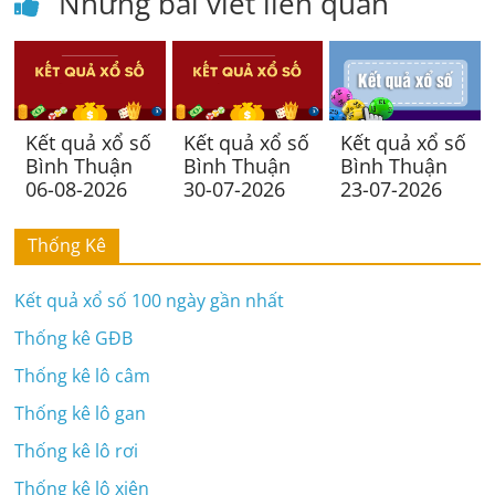
Những bài viết liên quan
Kết quả xổ số
Kết quả xổ số
Kết quả xổ số
Bình Thuận
Bình Thuận
Bình Thuận
06-08-2026
30-07-2026
23-07-2026
Thống Kê
Kết quả xổ số 100 ngày gần nhất
Thống kê GĐB
Thống kê lô câm
Thống kê lô gan
Thống kê lô rơi
Thống kê lô xiên