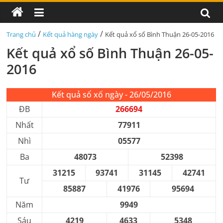
/
/
Trang chủ
Kết quả hàng ngày
Kết quả xổ số Bình Thuận 26-05-2016
Kết quả xổ số Bình Thuận 26-05-
2016
Kết quả sổ xố ngày - 26/05/2016
ĐB
266694
Nhất
77911
Nhì
05577
Ba
48073
52398
31215
93741
31145
42741
Tư
85887
41976
95694
Năm
9949
Sáu
4219
4633
5348