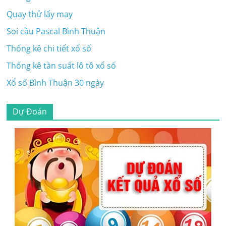
Quay thử lấy may
Soi cầu Pascal Bình Thuận
Thống kê chi tiết xổ số
Thống kê tần suất lô tô xổ số
Xổ số Bình Thuận 30 ngày
Dự Đoán