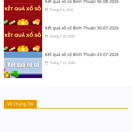
Kết quả xổ số Bình Thuận 06-08-2026
Tháng 8 6, 2026
Kết quả xổ số Bình Thuận 30-07-2026
Tháng 7 30, 2026
Kết quả xổ số Bình Thuận 23-07-2026
Tháng 7 23, 2026
Về Chúng Tôi