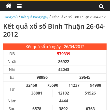
/
/
Trang chủ
Kết quả hàng ngày
Kết quả xổ số Bình Thuận 26-04-2012
Kết quả xổ số Bình Thuận 26-04-
2012
Kết quả sổ xố ngày - 26/04/2012
ĐB
579339
Nhất
86922
Nhì
42043
Ba
98986
29645
32468
75590
11237
94988
Tư
38881
12102
51526
Năm
4444
Sáu
6578
3892
0763