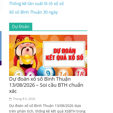
Thống kê tần suất lô tô xổ số
Xổ số Bình Thuận 30 ngày
Dự Đoán
Dự đoán xổ số Bình Thuận
13/08/2026 – Soi cầu BTH chuẩn
xác
Tháng 8 6, 2026
Dự đoán xổ số Bình Thuận 13/08/2026 dựa
trên phân tích, thống kê kết quả XSBTH trong