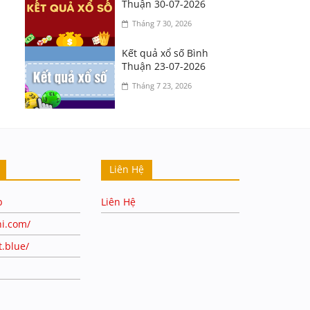
Thuận 30-07-2026
Tháng 7 30, 2026
Kết quả xổ số Bình
Thuận 23-07-2026
Tháng 7 23, 2026
Liên Hệ
b
Liên Hệ
hi.com/
t.blue/