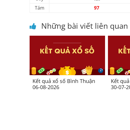
Tám
97
Những bài viết liên quan
Kết quả xổ số Bình Thuận
Kết quả
06-08-2026
30-07-2