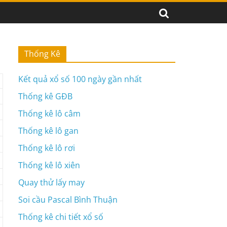
Thống Kê
Kết quả xổ số 100 ngày gần nhất
Thống kê GĐB
Thống kê lô câm
Thống kê lô gan
Thống kê lô rơi
Thống kê lô xiên
Quay thử lấy may
Soi cầu Pascal Bình Thuận
Thống kê chi tiết xổ số