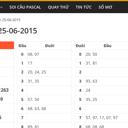
SOI CẦU PASCAL
QUAY THỬ
TIN TỨC
SỔ MƠ
n 25-06-2015
25-06-2015
Đầu
Đuôi
Đuôi
Đầu
0
08, 07
0
20, 50
1
17
1
31, 81
2
20, 24, 25
2
3
31, 35
3
93, 63
1263
4
4
24
89
5
57, 50
5
35, 25
6
68, 63, 68
6
5
7
7
57, 97, 17, 07, 97
8
89, 81
8
68, 08, 68