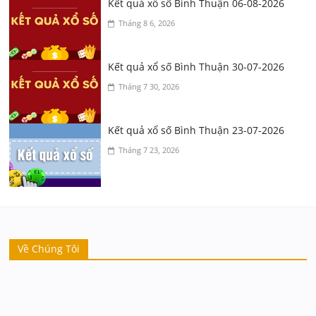
Kết quả xổ số Bình Thuận 06-08-2026
Tháng 8 6, 2026
Kết quả xổ số Bình Thuận 30-07-2026
Tháng 7 30, 2026
Kết quả xổ số Bình Thuận 23-07-2026
Tháng 7 23, 2026
Về Chúng Tôi