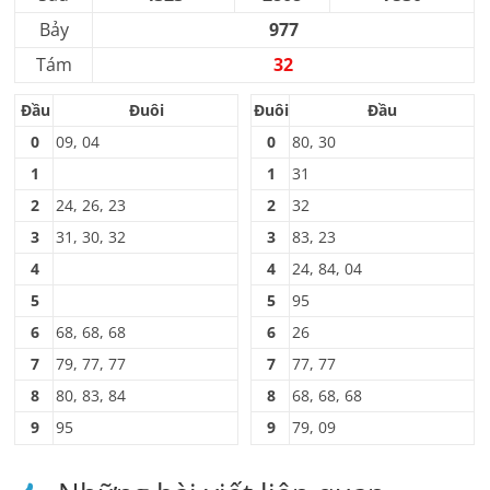
Bảy
977
Tám
32
Đầu
Đuôi
Đuôi
Đầu
0
09, 04
0
80, 30
1
1
31
2
24, 26, 23
2
32
3
31, 30, 32
3
83, 23
4
4
24, 84, 04
5
5
95
6
68, 68, 68
6
26
7
79, 77, 77
7
77, 77
8
80, 83, 84
8
68, 68, 68
9
95
9
79, 09