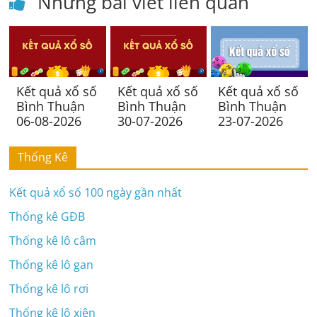
Những bài viết liên quan
Kết quả xổ số
Kết quả xổ số
Kết quả xổ số
Bình Thuận
Bình Thuận
Bình Thuận
06-08-2026
30-07-2026
23-07-2026
Thống Kê
Kết quả xổ số 100 ngày gần nhất
Thống kê GĐB
Thống kê lô câm
Thống kê lô gan
Thống kê lô rơi
Thống kê lô xiên