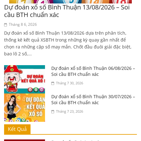
Dự đoán xổ số Bình Thuận 13/08/2026 – Soi
cầu BTH chuẩn xác
Tháng 8 6, 2026
Dự đoán xổ số Bình Thuận 13/08/2026 dựa trên phân tích,
thống kê kết quả XSBTH trong những kỳ quay gần nhất để
chọn ra những cặp số may mắn. Chốt đầu đuôi giải đặc biệt,
bao lô 2 số,...
Dự đoán xổ số Bình Thuận 06/08/2026 –
Soi cầu BTH chuẩn xác
Tháng 7 30, 2026
Dự đoán xổ số Bình Thuận 30/07/2026 –
Soi cầu BTH chuẩn xác
Tháng 7 23, 2026
Kết Quả