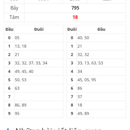
Bảy
795
Tám
18
Đầu
Đuôi
Đuôi
Đầu
0
05
0
40, 50
1
13, 18
1
21
2
21
2
32, 32
3
32, 32, 37, 33, 34
3
33, 13, 63, 53
4
49, 45, 40
4
34
5
50, 53
5
45, 05, 95
6
63
6
86
7
7
37
8
86, 89
8
18
9
95
9
49, 89