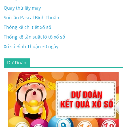
Quay thử lấy may
Soi cầu Pascal Bình Thuận
Thống kê chi tiết xổ số
Thống kê tần suất lô tô xổ số
Xổ số Bình Thuận 30 ngày
Dự Đoán