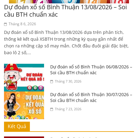
Dự đoán xổ số Bình Thuận 13/08/2026 – Soi
cầu BTH chuẩn xác
Tháng 8 6, 2026
Dự đoán xổ số Bình Thuận 13/08/2026 dựa trên phân tích,
thống kê kết quả XSBTH trong những kỳ quay gần nhất để
chọn ra những cặp số may mắn. Chốt đầu đuôi giải đặc biệt,
bao lô 2 số,...
Dự đoán xổ số Bình Thuận 06/08/2026 –
Soi cầu BTH chuẩn xác
Tháng 7 30, 2026
Dự đoán xổ số Bình Thuận 30/07/2026 –
Soi cầu BTH chuẩn xác
Tháng 7 23, 2026
Kết Quả