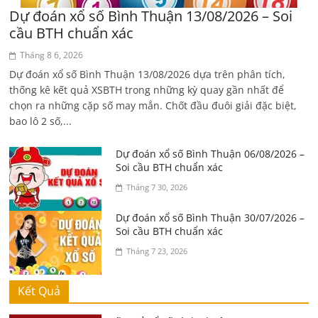
Dự đoán xổ số Bình Thuận 13/08/2026 – Soi
cầu BTH chuẩn xác
Tháng 8 6, 2026
Dự đoán xổ số Bình Thuận 13/08/2026 dựa trên phân tích,
thống kê kết quả XSBTH trong những kỳ quay gần nhất để
chọn ra những cặp số may mắn. Chốt đầu đuôi giải đặc biệt,
bao lô 2 số,...
Dự đoán xổ số Bình Thuận 06/08/2026 –
Soi cầu BTH chuẩn xác
Tháng 7 30, 2026
Dự đoán xổ số Bình Thuận 30/07/2026 –
Soi cầu BTH chuẩn xác
Tháng 7 23, 2026
Kết Quả