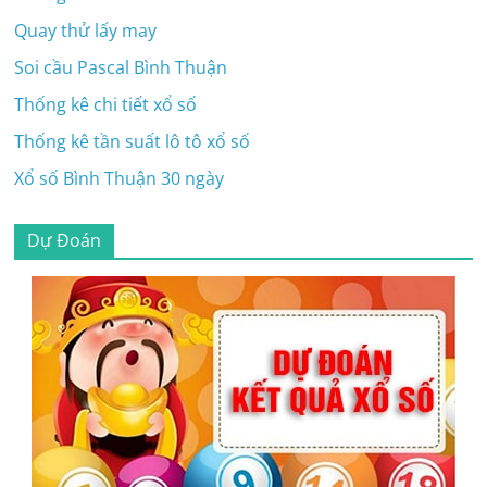
Quay thử lấy may
Soi cầu Pascal Bình Thuận
Thống kê chi tiết xổ số
Thống kê tần suất lô tô xổ số
Xổ số Bình Thuận 30 ngày
Dự Đoán