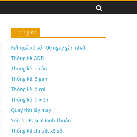
Thống Kê
Kết quả xổ số 100 ngày gần nhất
Thống kê GĐB
Thống kê lô câm
Thống kê lô gan
Thống kê lô rơi
Thống kê lô xiên
Quay thử lấy may
Soi cầu Pascal Bình Thuận
Thống kê chi tiết xổ số