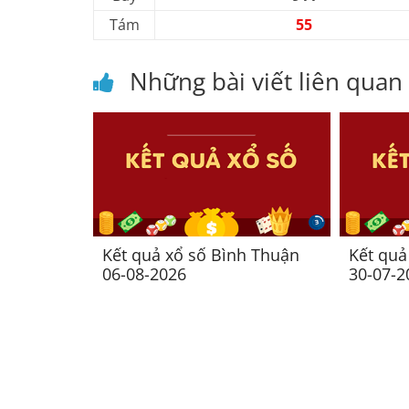
Tám
55
Những bài viết liên quan
Kết quả xổ số Bình Thuận
Kết quả
06-08-2026
30-07-2