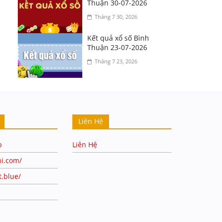
Thuận 30-07-2026
Tháng 7 30, 2026
Kết quả xổ số Bình
Thuận 23-07-2026
Tháng 7 23, 2026
Liên Hệ
b
Liên Hệ
hi.com/
t.blue/