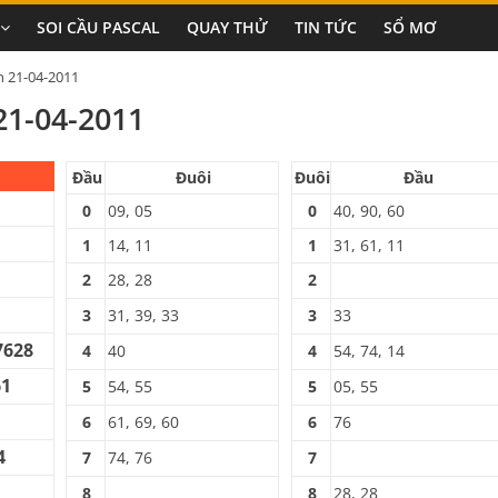
SOI CẦU PASCAL
QUAY THỬ
TIN TỨC
SỔ MƠ
n 21-04-2011
21-04-2011
Đầu
Đuôi
Đuôi
Đầu
0
09, 05
0
40, 90, 60
1
14, 11
1
31, 61, 11
2
28, 28
2
3
31, 39, 33
3
33
7628
4
40
4
54, 74, 14
61
5
54, 55
5
05, 55
6
61, 69, 60
6
76
4
7
74, 76
7
8
8
28, 28