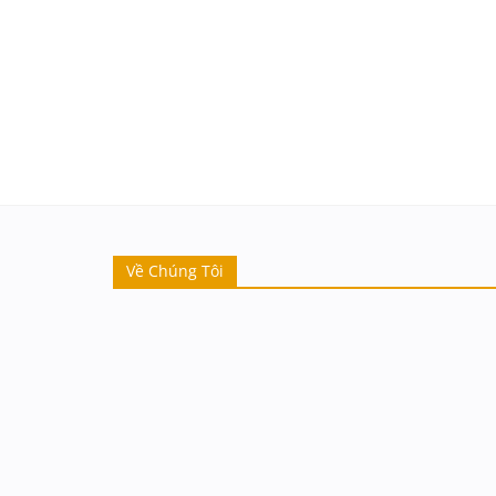
Về Chúng Tôi