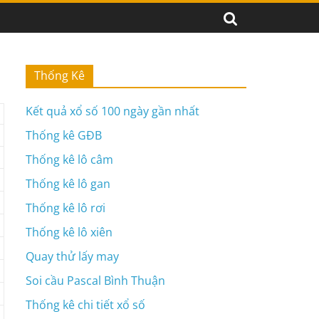
Thống Kê
Kết quả xổ số 100 ngày gần nhất
Thống kê GĐB
Thống kê lô câm
Thống kê lô gan
Thống kê lô rơi
Thống kê lô xiên
Quay thử lấy may
Soi cầu Pascal Bình Thuận
Thống kê chi tiết xổ số