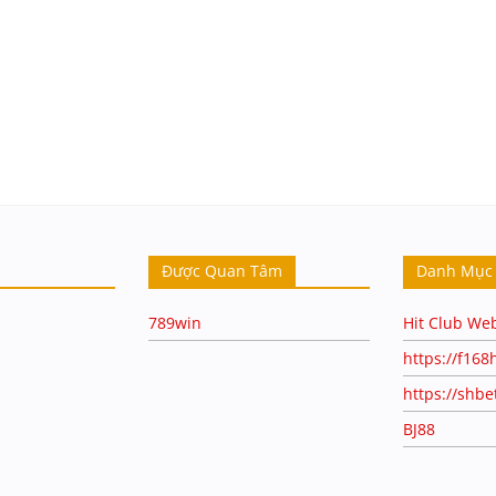
Được Quan Tâm
Danh Mục
789win
Hit Club We
https://f168
https://shbe
BJ88