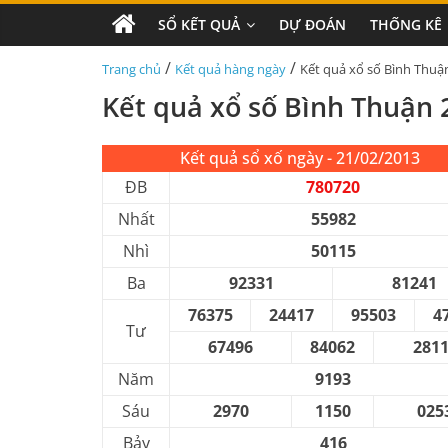
SỔ KẾT QUẢ
DỰ ĐOÁN
THỐNG KÊ
/
/
Trang chủ
Kết quả hàng ngày
Kết quả xổ số Bình Thuậ
Kết quả xổ số Bình Thuận 
Kết quả sổ xố ngày - 21/02/2013
ĐB
780720
Nhất
55982
Nhì
50115
Ba
92331
81241
76375
24417
95503
4
Tư
67496
84062
281
Năm
9193
Sáu
2970
1150
025
Bảy
416