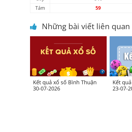
Tám
59
Những bài viết liên quan
Kết quả xổ số Bình Thuận
Kết quả
30-07-2026
23-07-2