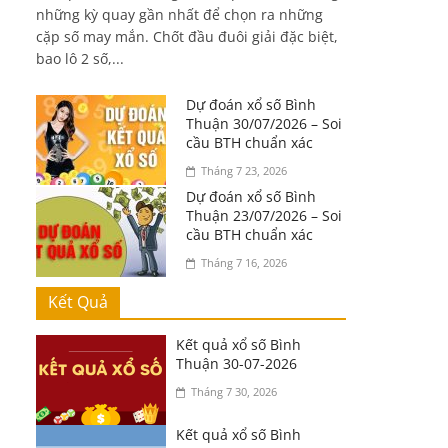
những kỳ quay gần nhất để chọn ra những
cặp số may mắn. Chốt đầu đuôi giải đặc biệt,
bao lô 2 số,...
Dự đoán xổ số Bình
Thuận 30/07/2026 – Soi
cầu BTH chuẩn xác
Tháng 7 23, 2026
Dự đoán xổ số Bình
Thuận 23/07/2026 – Soi
cầu BTH chuẩn xác
Tháng 7 16, 2026
Kết Quả
Kết quả xổ số Bình
Thuận 30-07-2026
Tháng 7 30, 2026
Kết quả xổ số Bình