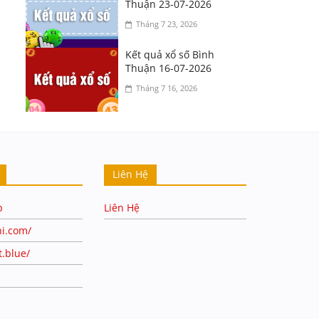
Thuận 23-07-2026
Tháng 7 23, 2026
Kết quả xổ số Bình
Thuận 16-07-2026
Tháng 7 16, 2026
Liên Hệ
b
Liên Hệ
hi.com/
t.blue/