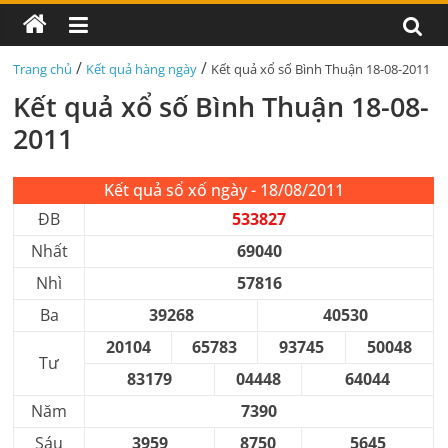
/
/
Trang chủ
Kết quả hàng ngày
Kết quả xổ số Bình Thuận 18-08-2011
Kết quả xổ số Bình Thuận 18-08-
2011
Kết quả sổ xố ngày - 18/08/2011
ĐB
533827
Nhất
69040
Nhì
57816
Ba
39268
40530
20104
65783
93745
50048
Tư
83179
04448
64044
Năm
7390
Sáu
3959
8750
5645