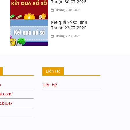
Thuận 30-07-2026
Tháng 7 30, 2026
Kết quả xổ số Bình
Thuận 23-07-2026
Tháng 7 23, 2026
Liên Hệ
b
Liên Hệ
hi.com/
t.blue/