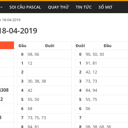
SOI CẦU PASCAL
QUAY THỬ
TIN TỨC
SỔ MƠ
n 18-04-2019
18-04-2019
Đầu
Đuôi
Đuôi
Đầu
0
08, 06
0
90, 50, 30
1
12
1
91, 81
2
2
42, 12
3
30, 38, 38
3
73, 73
4308
4
42
4
84, 94
12
5
55, 50
5
55, 75
6
68
6
06
8
7
73, 75, 73
7
8
84, 81
8
08, 38, 68, 38