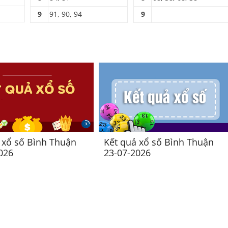
9
91, 90, 94
9
 xổ số Bình Thuận
Kết quả xổ số Bình Thuận
026
23-07-2026