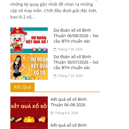
những kỳ quay gần nhất để chọn ra những
cặp số may mắn. Chốt đầu đuôi giải đặc biệt,
bao lô 2 số,...
Dự đoán xổ số Bình
Thuận 06/08/2026 – Soi
cầu BTH chuẩn xác
Tháng 7 30, 2026
Dự đoán xổ số Bình
Thuận 30/07/2026 – Soi
cầu BTH chuẩn xác
Tháng 7 23, 2026
Kết Quả
Kết quả xổ số Bình
Thuận 06-08-2026
Tháng 8 6, 2026
Kết quả xổ số Bình