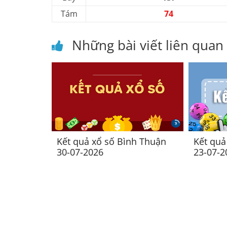
Tám
74
Những bài viết liên quan
Kết quả xổ số Bình Thuận
Kết quả
30-07-2026
23-07-2