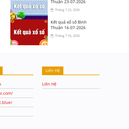
Thuận 23-07-2026
Tháng 7 23, 2026
Kết quả xổ số Bình
Thuận 16-07-2026
Tháng 7 16, 2026
Liên Hệ
b
Liên Hệ
hi.com/
t.blue/