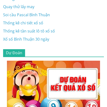
Quay thử lấy may
Soi cầu Pascal Bình Thuận
Thống kê chi tiết xổ số
Thống kê tần suất lô tô xổ số
Xổ số Bình Thuận 30 ngày
Dự Đoán