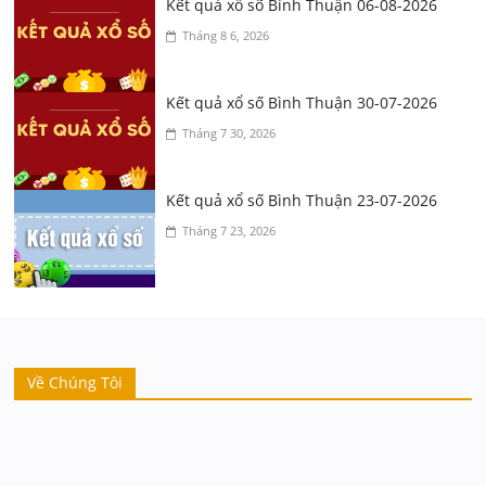
Kết quả xổ số Bình Thuận 06-08-2026
Tháng 8 6, 2026
Kết quả xổ số Bình Thuận 30-07-2026
Tháng 7 30, 2026
Kết quả xổ số Bình Thuận 23-07-2026
Tháng 7 23, 2026
Về Chúng Tôi