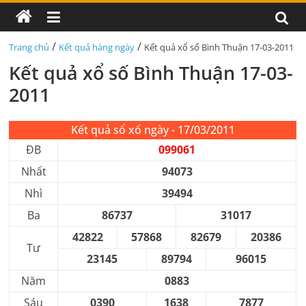
/
/
Trang chủ
Kết quả hàng ngày
Kết quả xổ số Bình Thuận 17-03-2011
Kết quả xổ số Bình Thuận 17-03-
2011
Kết quả sổ xố ngày - 17/03/2011
ĐB
099061
Nhất
94073
Nhì
39494
Ba
86737
31017
42822
57868
82679
20386
Tư
23145
89794
96015
Năm
0883
Sáu
0390
1638
7877