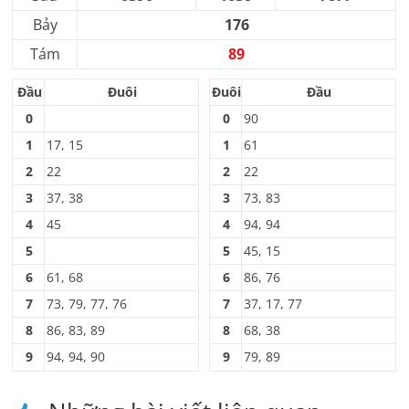
Bảy
176
Tám
89
Đầu
Đuôi
Đuôi
Đầu
0
0
90
1
17, 15
1
61
2
22
2
22
3
37, 38
3
73, 83
4
45
4
94, 94
5
5
45, 15
6
61, 68
6
86, 76
7
73, 79, 77, 76
7
37, 17, 77
8
86, 83, 89
8
68, 38
9
94, 94, 90
9
79, 89