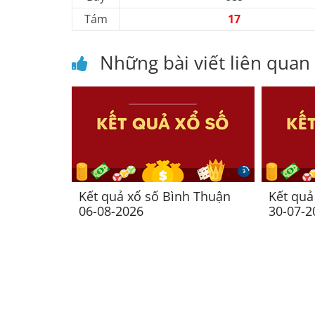
Tám
17
Những bài viết liên quan
Kết quả xổ số Bình Thuận
Kết quả
06-08-2026
30-07-2