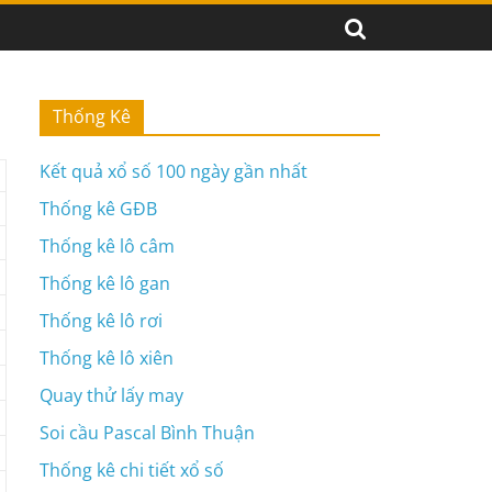
Thống Kê
Kết quả xổ số 100 ngày gần nhất
Thống kê GĐB
Thống kê lô câm
Thống kê lô gan
Thống kê lô rơi
Thống kê lô xiên
Quay thử lấy may
Soi cầu Pascal Bình Thuận
Thống kê chi tiết xổ số