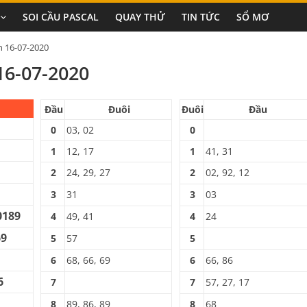
SOI CẦU PASCAL
QUAY THỬ
TIN TỨC
SỔ MƠ
n 16-07-2020
16-07-2020
Đầu
Đuôi
Đuôi
Đầu
0
03, 02
0
1
12, 17
1
41, 31
2
24, 29, 27
2
02, 92, 12
3
31
3
03
0189
4
49, 41
4
24
69
5
57
5
6
68, 66, 69
6
66, 86
6
7
7
57, 27, 17
8
89, 86, 89
8
68