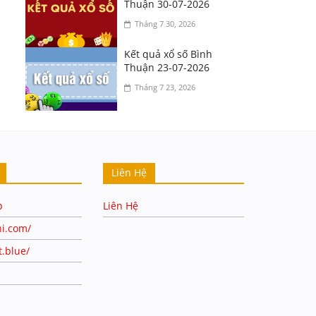
Thuận 30-07-2026
Tháng 7 30, 2026
Kết quả xổ số Bình
Thuận 23-07-2026
Tháng 7 23, 2026
Liên Hệ
b
Liên Hệ
hi.com/
t.blue/