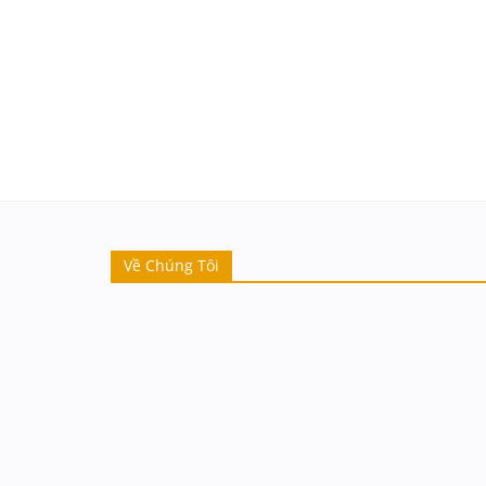
Về Chúng Tôi