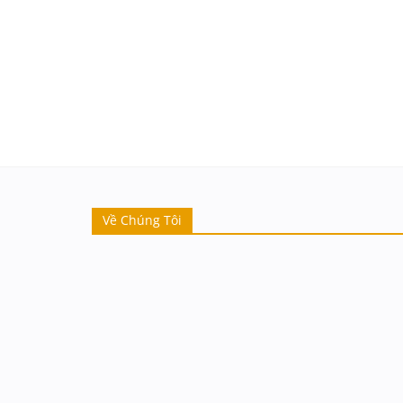
Về Chúng Tôi