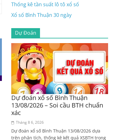
Thống kê tần suất lô tô xổ số
Xổ số Bình Thuận 30 ngày
Dự Đoán
Dự đoán xổ số Bình Thuận
13/08/2026 – Soi cầu BTH chuẩn
xác
Tháng 8 6, 2026
Dự đoán xổ số Bình Thuận 13/08/2026 dựa
trên phân tích, thống kê kết quả XSBTH trong