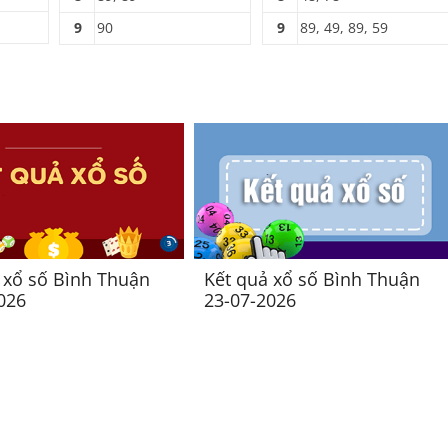
9
90
9
89, 49, 89, 59
 xổ số Bình Thuận
Kết quả xổ số Bình Thuận
026
23-07-2026