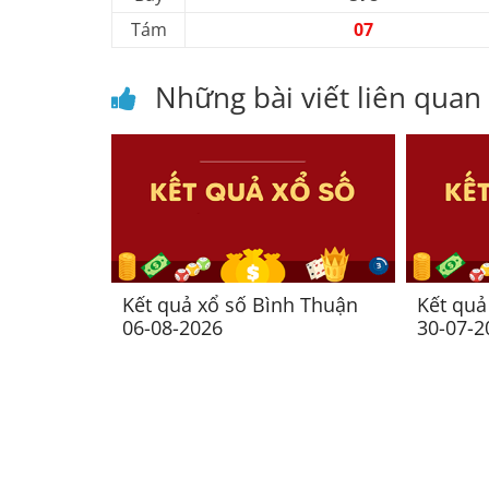
Tám
07
Những bài viết liên quan
Kết quả xổ số Bình Thuận
Kết quả
06-08-2026
30-07-2