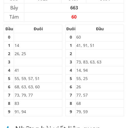
Bảy
663
Tám
60
Đầu
Đuôi
Đuôi
Đầu
0
0
60
1
14
1
41, 91, 51
2
26, 25
2
3
3
73, 83, 63, 63
4
41
4
14, 94
5
55, 59, 57, 51
5
55, 25
6
68, 63, 63, 60
6
26
7
73, 79, 77
7
77, 57
8
83
8
68
9
91, 94
9
79, 59