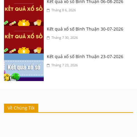
Kết quả xổ số Bình Thuận 06-08-2026
Tháng 8 6, 2026
Kết quả xổ số Bình Thuận 30-07-2026
Tháng 7 30, 2026
Kết quả xổ số Bình Thuận 23-07-2026
Tháng 7 23, 2026
Về Chúng Tôi