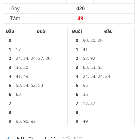
Bảy
020
Tám
49
Đầu
Đuôi
Đuôi
Đầu
0
0
90, 30, 20
1
17
1
41
2
24, 24, 24, 27, 20
2
52, 92
3
36, 30
3
63, 53, 53
4
41, 49
4
24, 54, 24, 24
5
53, 54, 52, 53
5
95
6
63
6
36
7
7
17, 27
8
8
9
95, 90, 92
9
49