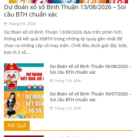
Dự đoán xổ số Bình Thuận 13/08/2026 – Soi
cầu BTH chuẩn xác
Tháng 8 6, 2026
Dự đoán xổ số Bình Thuận 13/08/2026 dựa trên phân tích,
thống kê kết quả XSBTH trong những kỳ quay gần nhất để
chọn ra những cặp số may mắn. Chốt đầu đuôi giải đặc biệt,
bao lô 2 số,...
Dự đoán xổ số Bình Thuận 06/08/2026 –
Soi cầu BTH chuẩn xác
Tháng 7 30, 2026
Dự đoán xổ số Bình Thuận 30/07/2026 –
Soi cầu BTH chuẩn xác
Tháng 7 23, 2026
Kết Quả