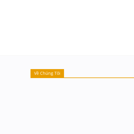
Về Chúng Tôi