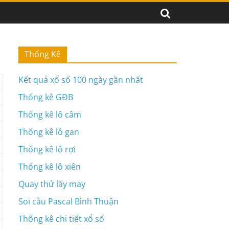
Thống Kê
Kết quả xổ số 100 ngày gần nhất
Thống kê GĐB
Thống kê lô câm
Thống kê lô gan
Thống kê lô rơi
Thống kê lô xiên
Quay thử lấy may
Soi cầu Pascal Bình Thuận
Thống kê chi tiết xổ số