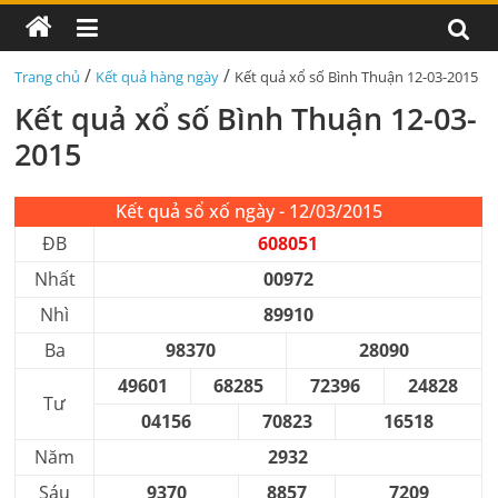
/
/
Trang chủ
Kết quả hàng ngày
Kết quả xổ số Bình Thuận 12-03-2015
Kết quả xổ số Bình Thuận 12-03-
2015
Kết quả sổ xố ngày - 12/03/2015
ĐB
608051
Nhất
00972
Nhì
89910
Ba
98370
28090
49601
68285
72396
24828
Tư
04156
70823
16518
Năm
2932
Sáu
9370
8857
7209