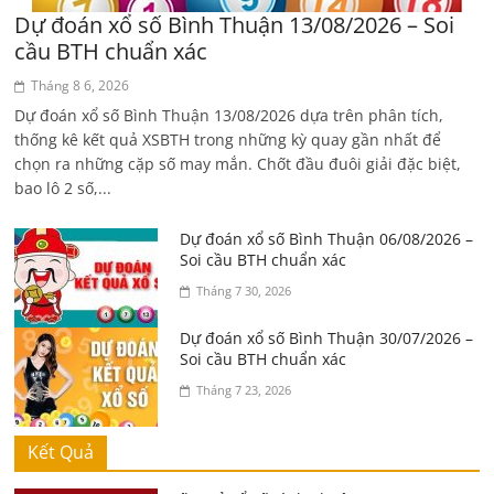
Dự đoán xổ số Bình Thuận 13/08/2026 – Soi
cầu BTH chuẩn xác
Tháng 8 6, 2026
Dự đoán xổ số Bình Thuận 13/08/2026 dựa trên phân tích,
thống kê kết quả XSBTH trong những kỳ quay gần nhất để
chọn ra những cặp số may mắn. Chốt đầu đuôi giải đặc biệt,
bao lô 2 số,...
Dự đoán xổ số Bình Thuận 06/08/2026 –
Soi cầu BTH chuẩn xác
Tháng 7 30, 2026
Dự đoán xổ số Bình Thuận 30/07/2026 –
Soi cầu BTH chuẩn xác
Tháng 7 23, 2026
Kết Quả