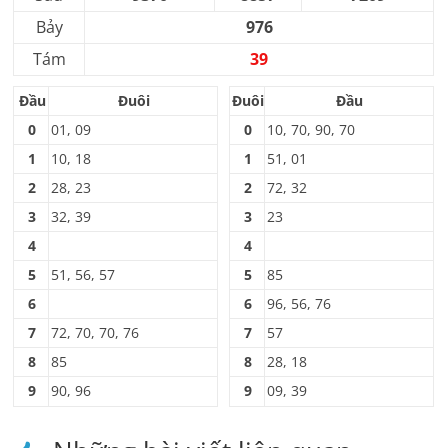
Bảy
976
Tám
39
Đầu
Đuôi
Đuôi
Đầu
0
01, 09
0
10, 70, 90, 70
1
10, 18
1
51, 01
2
28, 23
2
72, 32
3
32, 39
3
23
4
4
5
51, 56, 57
5
85
6
6
96, 56, 76
7
72, 70, 70, 76
7
57
8
85
8
28, 18
9
90, 96
9
09, 39