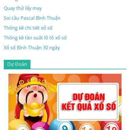
Quay thử lấy may
Soi cầu Pascal Bình Thuận
Thống kê chi tiết xổ số
Thống kê tần suất lô tô xổ số
Xổ số Bình Thuận 30 ngày
Dự Đoán