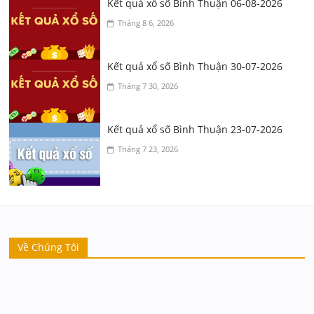
Kết quả xổ số Bình Thuận 06-08-2026
Tháng 8 6, 2026
Kết quả xổ số Bình Thuận 30-07-2026
Tháng 7 30, 2026
Kết quả xổ số Bình Thuận 23-07-2026
Tháng 7 23, 2026
Về Chúng Tôi