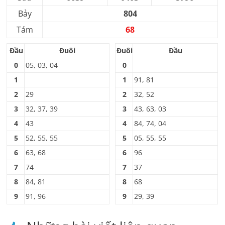
Bảy
804
Tám
68
Đầu
Đuôi
Đuôi
Đầu
0
05, 03, 04
0
1
1
91, 81
2
29
2
32, 52
3
32, 37, 39
3
43, 63, 03
4
43
4
84, 74, 04
5
52, 55, 55
5
05, 55, 55
6
63, 68
6
96
7
74
7
37
8
84, 81
8
68
9
91, 96
9
29, 39