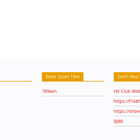
Được Quan Tâm
Danh Mục
789win
Hit Club We
https://f168
https://shbe
BJ88