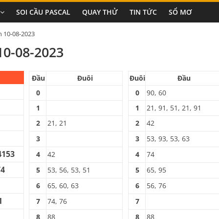
SOI CẦU PASCAL
QUAY THỬ
TIN TỨC
SỔ MƠ
n 10-08-2023
10-08-2023
Đầu
Đuôi
Đuôi
Đầu
0
0
90, 60
1
1
21, 91, 51, 21, 91
2
21, 21
2
42
3
3
53, 93, 53, 63
4153
4
42
4
74
74
5
53, 56, 53, 51
5
65, 95
6
65, 60, 63
6
56, 76
1
7
74, 76
7
8
88
8
88