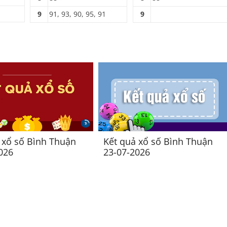
9
91, 93, 90, 95, 91
9
 xổ số Bình Thuận
Kết quả xổ số Bình Thuận
026
23-07-2026