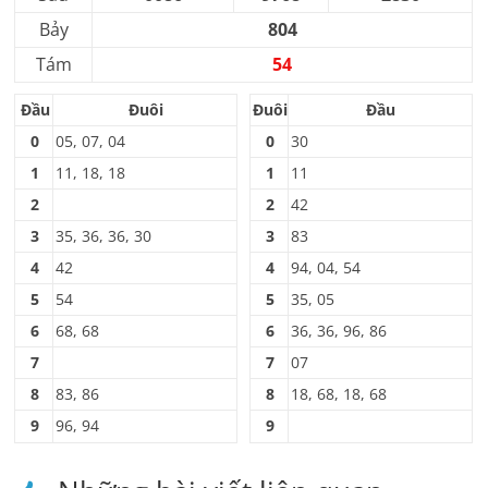
Bảy
804
Tám
54
Đầu
Đuôi
Đuôi
Đầu
0
05, 07, 04
0
30
1
11, 18, 18
1
11
2
2
42
3
35, 36, 36, 30
3
83
4
42
4
94, 04, 54
5
54
5
35, 05
6
68, 68
6
36, 36, 96, 86
7
7
07
8
83, 86
8
18, 68, 18, 68
9
96, 94
9