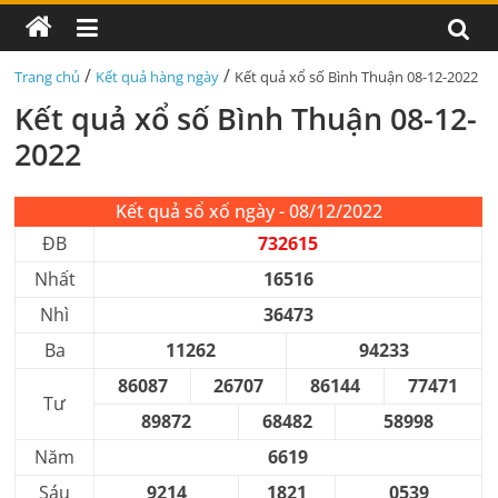
/
/
Trang chủ
Kết quả hàng ngày
Kết quả xổ số Bình Thuận 08-12-2022
Kết quả xổ số Bình Thuận 08-12-
2022
Kết quả sổ xố ngày - 08/12/2022
ĐB
732615
Nhất
16516
Nhì
36473
Ba
11262
94233
86087
26707
86144
77471
Tư
89872
68482
58998
Năm
6619
Sáu
9214
1821
0539