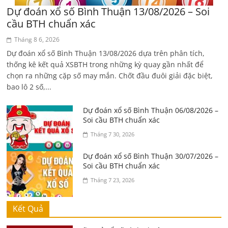
Dự đoán xổ số Bình Thuận 13/08/2026 – Soi
cầu BTH chuẩn xác
Tháng 8 6, 2026
Dự đoán xổ số Bình Thuận 13/08/2026 dựa trên phân tích,
thống kê kết quả XSBTH trong những kỳ quay gần nhất để
chọn ra những cặp số may mắn. Chốt đầu đuôi giải đặc biệt,
bao lô 2 số,...
Dự đoán xổ số Bình Thuận 06/08/2026 –
Soi cầu BTH chuẩn xác
Tháng 7 30, 2026
Dự đoán xổ số Bình Thuận 30/07/2026 –
Soi cầu BTH chuẩn xác
Tháng 7 23, 2026
Kết Quả