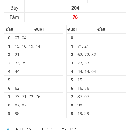
Bảy
204
Tám
76
Đầu
Đuôi
Đuôi
Đầu
0
07, 04
0
1
15, 16, 19, 14
1
71, 21
2
21
2
62, 72, 82
3
33, 39
3
73, 33
4
44
4
44, 14, 04
5
5
15
6
62
6
16, 76
7
73, 71, 72, 76
7
87, 07
8
87, 82
8
98
9
98
9
19, 39