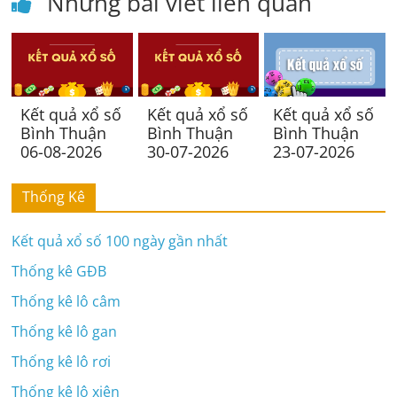
Những bài viết liên quan
Kết quả xổ số
Kết quả xổ số
Kết quả xổ số
Bình Thuận
Bình Thuận
Bình Thuận
06-08-2026
30-07-2026
23-07-2026
Thống Kê
Kết quả xổ số 100 ngày gần nhất
Thống kê GĐB
Thống kê lô câm
Thống kê lô gan
Thống kê lô rơi
Thống kê lô xiên