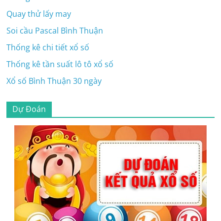
Quay thử lấy may
Soi cầu Pascal Bình Thuận
Thống kê chi tiết xổ số
Thống kê tần suất lô tô xổ số
Xổ số Bình Thuận 30 ngày
Dự Đoán