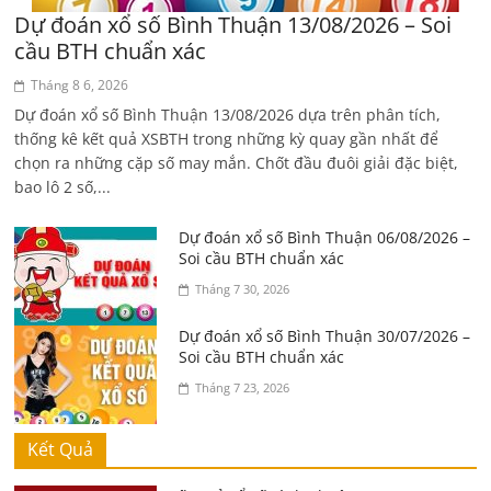
Dự đoán xổ số Bình Thuận 13/08/2026 – Soi
cầu BTH chuẩn xác
Tháng 8 6, 2026
Dự đoán xổ số Bình Thuận 13/08/2026 dựa trên phân tích,
thống kê kết quả XSBTH trong những kỳ quay gần nhất để
chọn ra những cặp số may mắn. Chốt đầu đuôi giải đặc biệt,
bao lô 2 số,...
Dự đoán xổ số Bình Thuận 06/08/2026 –
Soi cầu BTH chuẩn xác
Tháng 7 30, 2026
Dự đoán xổ số Bình Thuận 30/07/2026 –
Soi cầu BTH chuẩn xác
Tháng 7 23, 2026
Kết Quả