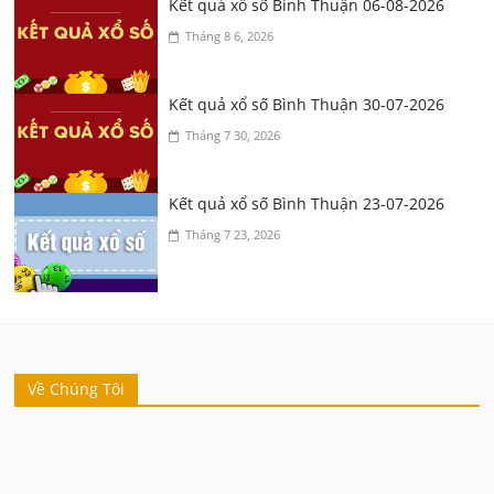
Kết quả xổ số Bình Thuận 06-08-2026
Tháng 8 6, 2026
Kết quả xổ số Bình Thuận 30-07-2026
Tháng 7 30, 2026
Kết quả xổ số Bình Thuận 23-07-2026
Tháng 7 23, 2026
Về Chúng Tôi