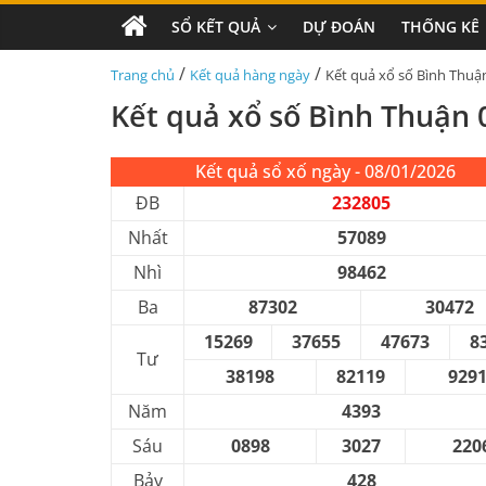
SỔ KẾT QUẢ
DỰ ĐOÁN
THỐNG KÊ
/
/
Trang chủ
Kết quả hàng ngày
Kết quả xổ số Bình Thuậ
Kết quả xổ số Bình Thuận 
Kết quả sổ xố ngày - 08/01/2026
ĐB
232805
Nhất
57089
Nhì
98462
Ba
87302
30472
15269
37655
47673
8
Tư
38198
82119
929
Năm
4393
Sáu
0898
3027
220
Bảy
428