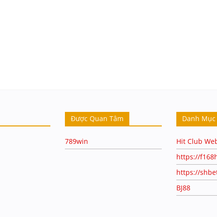
Được Quan Tâm
Danh Mục
789win
Hit Club We
https://f168
https://shbe
BJ88