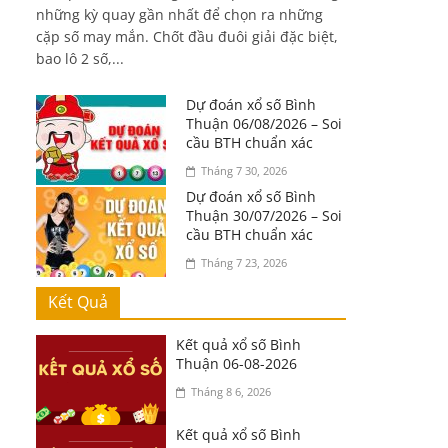
những kỳ quay gần nhất để chọn ra những
cặp số may mắn. Chốt đầu đuôi giải đặc biệt,
bao lô 2 số,...
Dự đoán xổ số Bình
Thuận 06/08/2026 – Soi
cầu BTH chuẩn xác
Tháng 7 30, 2026
Dự đoán xổ số Bình
Thuận 30/07/2026 – Soi
cầu BTH chuẩn xác
Tháng 7 23, 2026
Kết Quả
Kết quả xổ số Bình
Thuận 06-08-2026
Tháng 8 6, 2026
Kết quả xổ số Bình