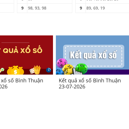
9
98, 93, 98
9
89, 69, 19
 xổ số Bình Thuận
Kết quả xổ số Bình Thuận
026
23-07-2026