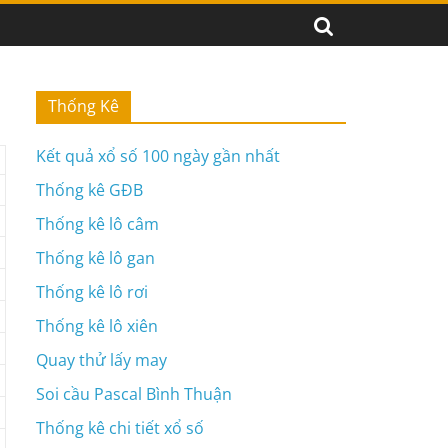
Thống Kê
Kết quả xổ số 100 ngày gần nhất
Thống kê GĐB
Thống kê lô câm
Thống kê lô gan
Thống kê lô rơi
Thống kê lô xiên
Quay thử lấy may
Soi cầu Pascal Bình Thuận
Thống kê chi tiết xổ số