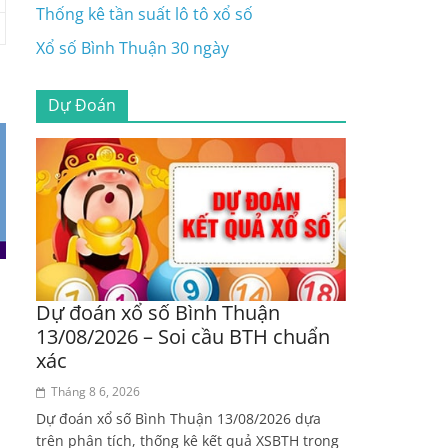
Thống kê tần suất lô tô xổ số
Xổ số Bình Thuận 30 ngày
Dự Đoán
Dự đoán xổ số Bình Thuận
13/08/2026 – Soi cầu BTH chuẩn
xác
Tháng 8 6, 2026
Dự đoán xổ số Bình Thuận 13/08/2026 dựa
trên phân tích, thống kê kết quả XSBTH trong