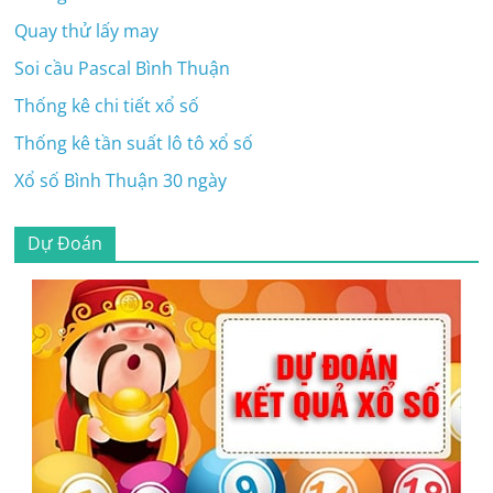
Quay thử lấy may
Soi cầu Pascal Bình Thuận
Thống kê chi tiết xổ số
Thống kê tần suất lô tô xổ số
Xổ số Bình Thuận 30 ngày
Dự Đoán