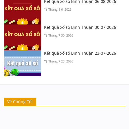
Kết quả xổ số Bình Thuận 06-08-2026
Tháng 8 6, 2026
Kết quả xổ số Bình Thuận 30-07-2026
Tháng 7 30, 2026
Kết quả xổ số Bình Thuận 23-07-2026
Tháng 7 23, 2026
Về Chúng Tôi