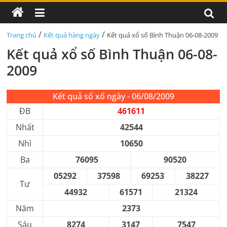
/
/
Trang chủ
Kết quả hàng ngày
Kết quả xổ số Bình Thuận 06-08-2009
Kết quả xổ số Bình Thuận 06-08-
2009
Kết quả sổ xố ngày - 06/08/2009
ĐB
461611
Nhất
42544
Nhì
10650
Ba
76095
90520
05292
37598
69253
38227
Tư
44932
61571
21324
Năm
2373
Sáu
8274
3147
7547