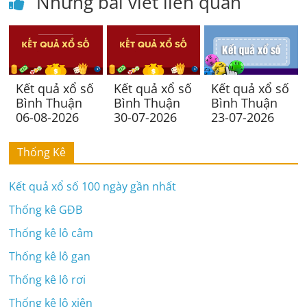
Những bài viết liên quan
Kết quả xổ số
Kết quả xổ số
Kết quả xổ số
Bình Thuận
Bình Thuận
Bình Thuận
06-08-2026
30-07-2026
23-07-2026
Thống Kê
Kết quả xổ số 100 ngày gần nhất
Thống kê GĐB
Thống kê lô câm
Thống kê lô gan
Thống kê lô rơi
Thống kê lô xiên