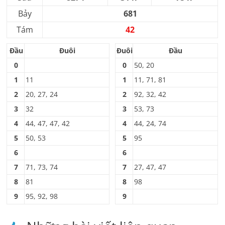
Bảy
681
Tám
42
Đầu
Đuôi
Đuôi
Đầu
0
0
50, 20
1
11
1
11, 71, 81
2
20, 27, 24
2
92, 32, 42
3
32
3
53, 73
4
44, 47, 47, 42
4
44, 24, 74
5
50, 53
5
95
6
6
7
71, 73, 74
7
27, 47, 47
8
81
8
98
9
95, 92, 98
9