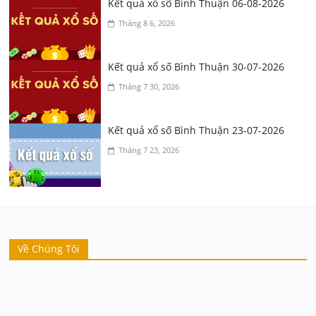
Kết quả xổ số Bình Thuận 06-08-2026
Tháng 8 6, 2026
Kết quả xổ số Bình Thuận 30-07-2026
Tháng 7 30, 2026
Kết quả xổ số Bình Thuận 23-07-2026
Tháng 7 23, 2026
Về Chúng Tôi