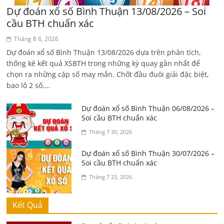
Dự đoán xổ số Bình Thuận 13/08/2026 – Soi
cầu BTH chuẩn xác
Tháng 8 6, 2026
Dự đoán xổ số Bình Thuận 13/08/2026 dựa trên phân tích,
thống kê kết quả XSBTH trong những kỳ quay gần nhất để
chọn ra những cặp số may mắn. Chốt đầu đuôi giải đặc biệt,
bao lô 2 số,...
Dự đoán xổ số Bình Thuận 06/08/2026 –
Soi cầu BTH chuẩn xác
Tháng 7 30, 2026
Dự đoán xổ số Bình Thuận 30/07/2026 –
Soi cầu BTH chuẩn xác
Tháng 7 23, 2026
Kết Quả