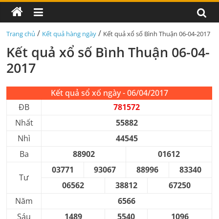
/
/
Trang chủ
Kết quả hàng ngày
Kết quả xổ số Bình Thuận 06-04-2017
Kết quả xổ số Bình Thuận 06-04-
2017
Kết quả sổ xố ngày - 06/04/2017
ĐB
781572
Nhất
55882
Nhì
44545
Ba
88902
01612
03771
93067
88996
83340
Tư
06562
38812
67250
Năm
6566
Sáu
1489
5540
1096