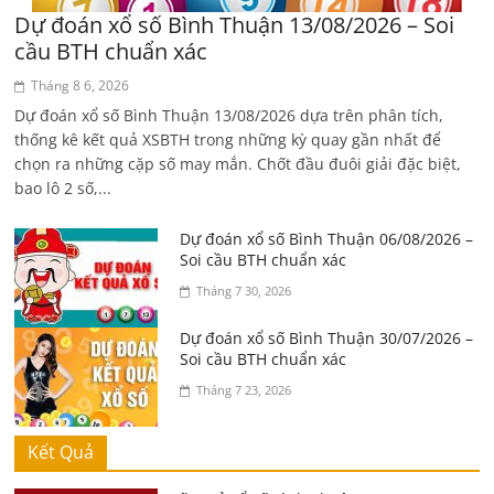
Dự đoán xổ số Bình Thuận 13/08/2026 – Soi
cầu BTH chuẩn xác
Tháng 8 6, 2026
Dự đoán xổ số Bình Thuận 13/08/2026 dựa trên phân tích,
thống kê kết quả XSBTH trong những kỳ quay gần nhất để
chọn ra những cặp số may mắn. Chốt đầu đuôi giải đặc biệt,
bao lô 2 số,...
Dự đoán xổ số Bình Thuận 06/08/2026 –
Soi cầu BTH chuẩn xác
Tháng 7 30, 2026
Dự đoán xổ số Bình Thuận 30/07/2026 –
Soi cầu BTH chuẩn xác
Tháng 7 23, 2026
Kết Quả