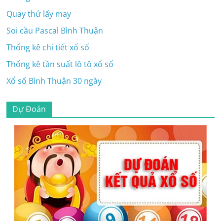
Quay thử lấy may
Soi cầu Pascal Bình Thuận
Thống kê chi tiết xổ số
Thống kê tần suất lô tô xổ số
Xổ số Bình Thuận 30 ngày
Dự Đoán