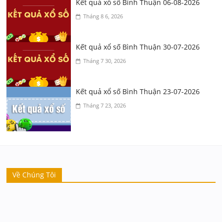
Kết quả xổ số Bình Thuận 06-08-2026
Tháng 8 6, 2026
Kết quả xổ số Bình Thuận 30-07-2026
Tháng 7 30, 2026
Kết quả xổ số Bình Thuận 23-07-2026
Tháng 7 23, 2026
Về Chúng Tôi