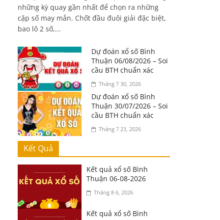
những kỳ quay gần nhất để chọn ra những
cặp số may mắn. Chốt đầu đuôi giải đặc biệt,
bao lô 2 số,...
Dự đoán xổ số Bình
Thuận 06/08/2026 – Soi
cầu BTH chuẩn xác
Tháng 7 30, 2026
Dự đoán xổ số Bình
Thuận 30/07/2026 – Soi
cầu BTH chuẩn xác
Tháng 7 23, 2026
Kết Quả
Kết quả xổ số Bình
Thuận 06-08-2026
Tháng 8 6, 2026
Kết quả xổ số Bình