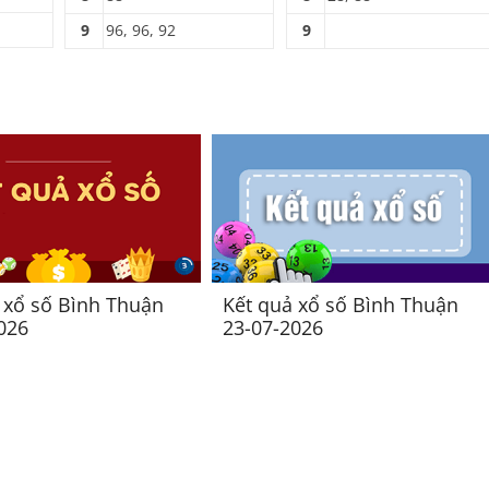
9
96, 96, 92
9
 xổ số Bình Thuận
Kết quả xổ số Bình Thuận
026
23-07-2026