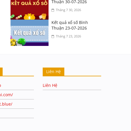
Thuận 30-07-2026
Tháng 7 30, 2026
Kết quả xổ số Bình
Thuận 23-07-2026
Tháng 7 23, 2026
Liên Hệ
b
Liên Hệ
hi.com/
t.blue/