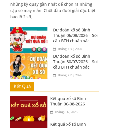
những kỳ quay gần nhất để chọn ra những
cặp số may mắn. Chốt đầu đuôi giải đặc biệt,
bao lô 2 số,...
Dự đoán xổ số Bình
Thuận 06/08/2026 – Soi
cầu BTH chuẩn xác
Tháng 7 30, 2026
Dự đoán xổ số Bình
Thuận 30/07/2026 – Soi
cầu BTH chuẩn xác
Tháng 7 23, 2026
Kết Quả
Kết quả xổ số Bình
Thuận 06-08-2026
Tháng 8 6, 2026
Kết quả xổ số Bình