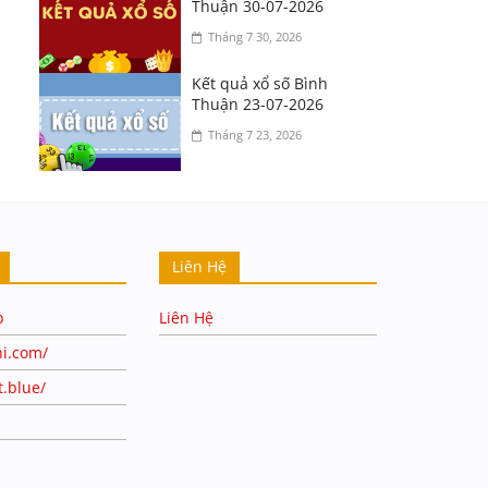
Thuận 30-07-2026
Tháng 7 30, 2026
Kết quả xổ số Bình
Thuận 23-07-2026
Tháng 7 23, 2026
Liên Hệ
b
Liên Hệ
hi.com/
t.blue/