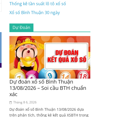
Thống kê tần suất lô tô xổ số
Xổ số Bình Thuận 30 ngày
Dự Đoán
Dự đoán xổ số Bình Thuận
13/08/2026 – Soi cầu BTH chuẩn
xác
Tháng 8 6, 2026
Dự đoán xổ số Bình Thuận 13/08/2026 dựa
trên phân tích, thống kê kết quả XSBTH trong