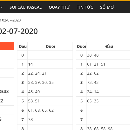
SOI CẦU PASCAL
QUAY THỬ
TIN TỨC
SỔ MƠ
n 02-07-2020
02-07-2020
Đầu
Đuôi
Đuôi
Đầu
0
0
30, 40
1
14
1
61, 21, 51
2
22, 24, 21
2
22, 62
3
38, 39, 30, 35
3
73, 43
8343
4
43, 40
4
24, 14
62
5
58, 51
5
65, 35
6
61, 68, 65, 62
6
5
7
73
7
8
8
38, 68, 58, 98