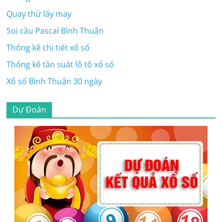
Quay thử lấy may
Soi cầu Pascal Bình Thuận
Thống kê chi tiết xổ số
Thống kê tần suất lô tô xổ số
Xổ số Bình Thuận 30 ngày
Dự Đoán