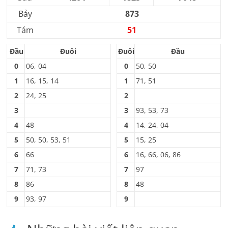
Bảy
873
Tám
51
Đầu
Đuôi
Đuôi
Đầu
0
06, 04
0
50, 50
1
16, 15, 14
1
71, 51
2
24, 25
2
3
3
93, 53, 73
4
48
4
14, 24, 04
5
50, 50, 53, 51
5
15, 25
6
66
6
16, 66, 06, 86
7
71, 73
7
97
8
86
8
48
9
93, 97
9