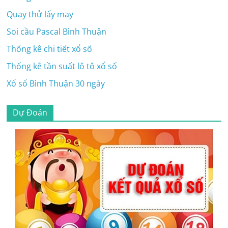
Quay thử lấy may
Soi cầu Pascal Bình Thuận
Thống kê chi tiết xổ số
Thống kê tần suất lô tô xổ số
Xổ số Bình Thuận 30 ngày
Dự Đoán