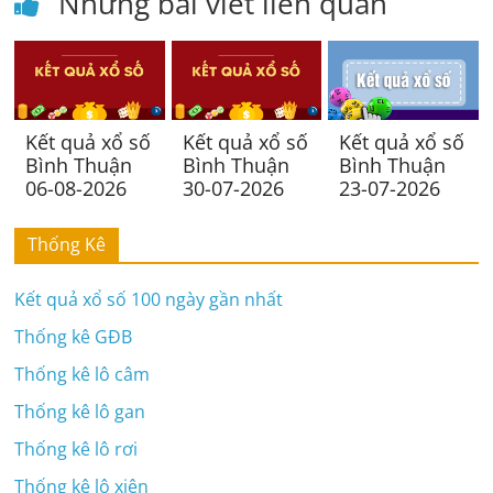
Những bài viết liên quan
Kết quả xổ số
Kết quả xổ số
Kết quả xổ số
Bình Thuận
Bình Thuận
Bình Thuận
06-08-2026
30-07-2026
23-07-2026
Thống Kê
Kết quả xổ số 100 ngày gần nhất
Thống kê GĐB
Thống kê lô câm
Thống kê lô gan
Thống kê lô rơi
Thống kê lô xiên