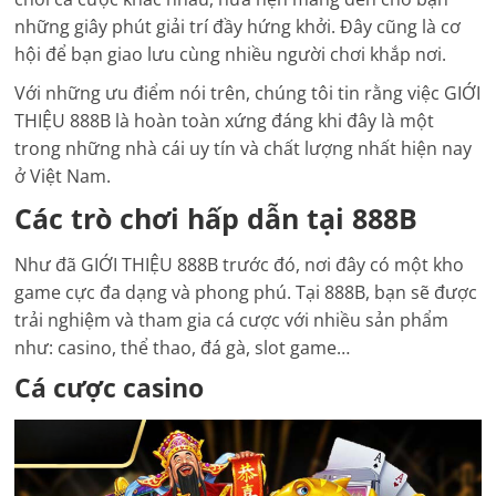
những giây phút giải trí đầy hứng khởi. Đây cũng là cơ
hội để bạn giao lưu cùng nhiều người chơi khắp nơi.
Với những ưu điểm nói trên, chúng tôi tin rằng việc GIỚI
THIỆU 888B là hoàn toàn xứng đáng khi đây là một
trong những nhà cái uy tín và chất lượng nhất hiện nay
ở Việt Nam.
Các trò chơi hấp dẫn tại 888B
Như đã GIỚI THIỆU 888B trước đó, nơi đây có một kho
game cực đa dạng và phong phú. Tại 888B, bạn sẽ được
trải nghiệm và tham gia cá cược với nhiều sản phẩm
như: casino, thể thao, đá gà, slot game…
Cá cược casino