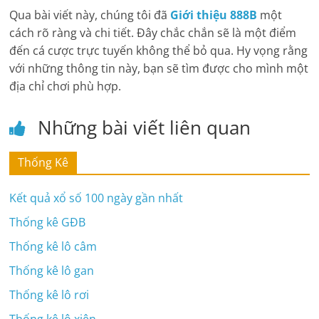
Qua bài viết này, chúng tôi đã
Giới thiệu 888B
một
cách rõ ràng và chi tiết. Đây chắc chắn sẽ là một điểm
đến cá cược trực tuyến không thể bỏ qua. Hy vọng rằng
với những thông tin này, bạn sẽ tìm được cho mình một
địa chỉ chơi phù hợp.
Những bài viết liên quan
Thống Kê
Kết quả xổ số 100 ngày gần nhất
Thống kê GĐB
Thống kê lô câm
Thống kê lô gan
Thống kê lô rơi
Thống kê lô xiên