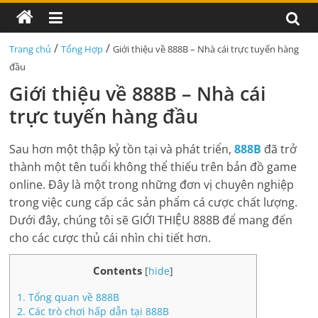
/
/
Trang chủ
Tổng Hợp
Giới thiệu về 888B – Nhà cái trực tuyến hàng
đầu
Giới thiệu về 888B – Nhà cái
trực tuyến hàng đầu
Sau hơn một thập kỷ tồn tại và phát triển,
888B
đã trở
thành một tên tuổi không thể thiếu trên bản đồ game
online. Đây là một trong những đơn vị chuyên nghiệp
trong việc cung cấp các sản phẩm cá cược chất lượng.
Dưới đây, chúng tôi sẽ GIỚI THIỆU 888B để mang đến
cho các cược thủ cái nhìn chi tiết hơn.
Contents
[
hide
]
1.
Tổng quan về 888B
2.
Các trò chơi hấp dẫn tại 888B