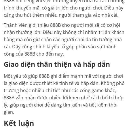
888B nổi tiếng với việc thường xuyên đưa ra các chương
trình khuyến mãi có giá trị lớn cho người chơi. Điều này
càng thu hút thêm nhiều người tham gia vào nhà cái.
Thành viên giới thiệu 888B cho người mới sẽ có cơ hội
nhận thưởng lớn. Điều này không chỉ nhằm tri ân khách
hàng mà còn giữ chân các người chơi đã tin tưởng nhà
cái. Đây cũng chính là yếu tố góp phần vào sự thành
công của 888B cho đến nay.
Giao diện thân thiện và hấp dẫn
Một yếu tố giúp 888B ghi điểm mạnh mẽ với người chơi
là giao diện được thiết kế tinh tế và hấp dẫn. Không phô
trương hoặc nhiều chi tiết như các cổng game khác,
888B vẫn nhận được nhiều lời khen nhờ cách bố trí hợp
lý, giúp người chơi dễ dàng tìm kiếm và tiết kiệm thời
gian.
Kết luận