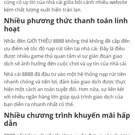
củng cố uy tín của nhà cái giữa bối cảnh nhiều website
kém chất lượng xuất hiện tràn lan.
Nhiều phương thức thanh toán linh
hoạt
Nhắc đến GIỚI THIỆU 888B không thể không đề cập đến
ưu điểm về tốc độ nạp rút tiền tại nhà cái. Đây là điều
được nhiều game thủ quan tâm vì sự gián đoạn giao
dịch sẽ ảnh hưởng đến cuộc chơi và uy tín của nhà cái.
Nhà cái 888B đã đầu tư vào một hệ thống nạp rút tiền
nhanh chóng và tiện lợi, đảm bảo giao dịch được thực
hiện một cách an toàn tuyệt đối. Hơn nữa, sự liên kết
với nhiều ngân hàng lớn giúp quá trình giao dịch của
bạn diễn ra nhanh nhất có thể.
Nhiều chương trình khuyến mãi hấp
dẫn