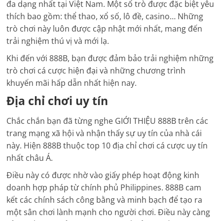
đa dạng nhất tại Việt Nam. Một số trò được đặc biệt yêu
thích bao gồm: thể thao, xổ số, lô đề, casino… Những
trò chơi này luôn được cập nhật mới nhất, mang đến
trải nghiệm thú vị và mới lạ.
Khi đến với 888B, bạn được đảm bảo trải nghiệm những
trò chơi cá cược hiện đại và những chương trình
khuyến mãi hấp dẫn nhất hiện nay.
Địa chỉ chơi uy tín
Chắc chắn bạn đã từng nghe GIỚI THIỆU 888B trên các
trang mạng xã hội và nhận thấy sự uy tín của nhà cái
này. Hiện 888B thuộc top 10 địa chỉ chơi cá cược uy tín
nhất châu Á.
Điều này có được nhờ vào giấy phép hoạt động kinh
doanh hợp pháp từ chính phủ Philippines. 888B cam
kết các chính sách công bằng và minh bạch để tạo ra
một sân chơi lành mạnh cho người chơi. Điều này càng