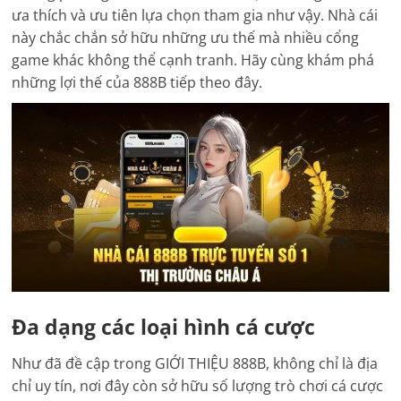
ưa thích và ưu tiên lựa chọn tham gia như vậy. Nhà cái
này chắc chắn sở hữu những ưu thế mà nhiều cổng
game khác không thể cạnh tranh. Hãy cùng khám phá
những lợi thế của 888B tiếp theo đây.
Đa dạng các loại hình cá cược
Như đã đề cập trong GIỚI THIỆU 888B, không chỉ là địa
chỉ uy tín, nơi đây còn sở hữu số lượng trò chơi cá cược