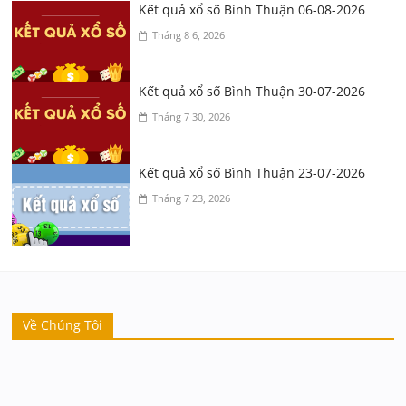
Kết quả xổ số Bình Thuận 06-08-2026
Tháng 8 6, 2026
Kết quả xổ số Bình Thuận 30-07-2026
Tháng 7 30, 2026
Kết quả xổ số Bình Thuận 23-07-2026
Tháng 7 23, 2026
Về Chúng Tôi