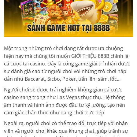
Một trong những trò chơi đang rất được ưa chuộng
hiện nay mà chúng tôi muốn GIỚI THIỆU 888B chính là
cá cược tại casino. Đây là cổng game giải trí nhận được
sự đánh giá cao từ người chơi với những trò chơi hấp
dẫn như Baccarat, Sicbo, Poker, tiến lên, sâm, lốc…
Người chơi sẽ được trải nghiệm không gian cá cược
casino sang trọng như Las Vegas thực thụ. Hệ thống
âm thanh và hình ảnh được đầu tư kỹ lưỡng, tạo nên
cảm giác chân thực như đang chơi trực tiếp.
Ngoài ra, người chơi có thể trao đổi trực tiếp với nhân
viên và người chơi khác qua khung chat, giúp tránh sự