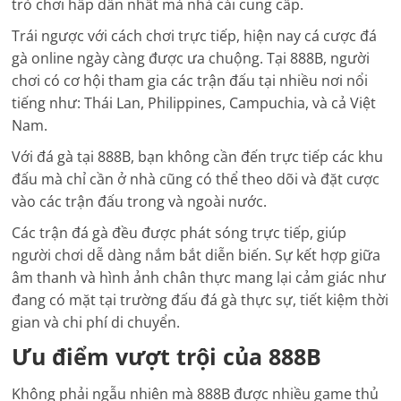
trò chơi hấp dẫn nhất mà nhà cái cung cấp.
Trái ngược với cách chơi trực tiếp, hiện nay cá cược đá
gà online ngày càng được ưa chuộng. Tại 888B, người
chơi có cơ hội tham gia các trận đấu tại nhiều nơi nổi
tiếng như: Thái Lan, Philippines, Campuchia, và cả Việt
Nam.
Với đá gà tại 888B, bạn không cần đến trực tiếp các khu
đấu mà chỉ cần ở nhà cũng có thể theo dõi và đặt cược
vào các trận đấu trong và ngoài nước.
Các trận đá gà đều được phát sóng trực tiếp, giúp
người chơi dễ dàng nắm bắt diễn biến. Sự kết hợp giữa
âm thanh và hình ảnh chân thực mang lại cảm giác như
đang có mặt tại trường đấu đá gà thực sự, tiết kiệm thời
gian và chi phí di chuyển.
Ưu điểm vượt trội của 888B
Không phải ngẫu nhiên mà 888B được nhiều game thủ