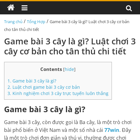
/
/
Trang chủ
Tổng Hợp
Game bài 3 cây là gì? Luật chơi 3 cây cơ bản
cho tân thủ chi tiết
Game bài 3 cây là gì? Luật chơi 3
cây cơ bản cho tân thủ chi tiết
Contents
[
hide
]
1.
Game bài 3 cây là gì?
2.
Luật chơi game bài 3 cây cơ bản
3.
Kinh nghiệm chơi 3 cây trực tuyến luôn thắng
Game bài 3 cây là gì?
Game bài 3 cây, còn được gọi là Ba cây, là một trò chơi
bài phổ biến ở Việt Nam và một số nhà cái
77win
. Đây
là một trò chơi đơn giản và thú vị, thường được chơi