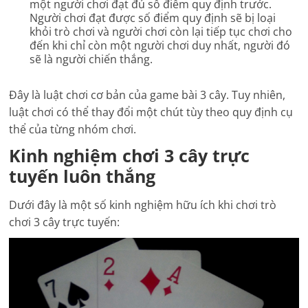
một người chơi đạt đủ số điểm quy định trước.
Người chơi đạt được số điểm quy định sẽ bị loại
khỏi trò chơi và người chơi còn lại tiếp tục chơi cho
đến khi chỉ còn một người chơi duy nhất, người đó
sẽ là người chiến thắng.
Đây là luật chơi cơ bản của game bài 3 cây. Tuy nhiên,
luật chơi có thể thay đổi một chút tùy theo quy định cụ
thể của từng nhóm chơi.
Kinh nghiệm chơi 3 cây trực
tuyến luôn thắng
Dưới đây là một số kinh nghiệm hữu ích khi chơi trò
chơi 3 cây trực tuyến: