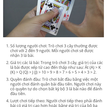
Số lượng người chơi: Trò chơi 3 cây thường được
chơi với 2 đến 9 người. Mỗi người chơi sẽ được
nhận 3 lá bài.
Giá trị các lá bài: Trong trò chơi 3 cây, giá trị của các
lá bài được xếp từ cao đến thấp như sau: Át (A) > K
(K) > Q (Q) > J (J) > 10 > 9 > 8 > 7 > 6 > 5 > 4 > 3 > 2.
Quyền đánh đầu: Trò chơi bắt đầu bằng việc một
người chơi đánh quân bài đầu tiên. Người chơi này
có quyền tự do chọn bất kỳ bộ 3 lá bài nào để đánh
đầu tiên.
Lượt chơi tiếp theo: Người chơi tiếp theo phải đánh
bài có giá trị cao hơn hoặc bằng giá trị của bộ ba