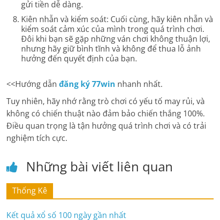
gửi tiền dễ dàng.
Kiên nhẫn và kiểm soát: Cuối cùng, hãy kiên nhẫn và
kiểm soát cảm xúc của mình trong quá trình chơi.
Đôi khi bạn sẽ gặp những ván chơi không thuận lợi,
nhưng hãy giữ bình tĩnh và không để thua lỗ ảnh
hưởng đến quyết định của bạn.
<<Hướng dẫn
đăng ký 77win
nhanh nhất.
Tuy nhiên, hãy nhớ rằng trò chơi có yếu tố may rủi, và
không có chiến thuật nào đảm bảo chiến thắng 100%.
Điều quan trọng là tận hưởng quá trình chơi và có trải
nghiệm tích cực.
Những bài viết liên quan
Thống Kê
Kết quả xổ số 100 ngày gần nhất