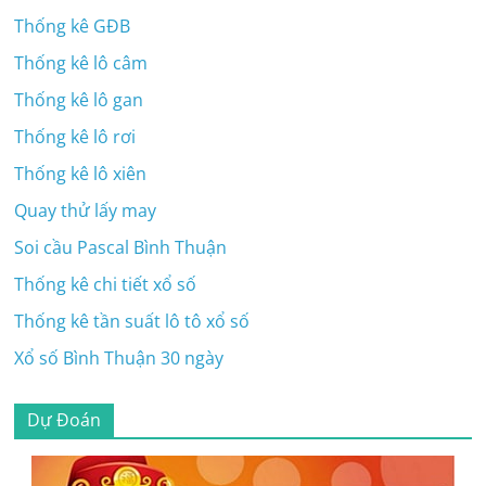
Thống kê GĐB
Thống kê lô câm
Thống kê lô gan
Thống kê lô rơi
Thống kê lô xiên
Quay thử lấy may
Soi cầu Pascal Bình Thuận
Thống kê chi tiết xổ số
Thống kê tần suất lô tô xổ số
Xổ số Bình Thuận 30 ngày
Dự Đoán