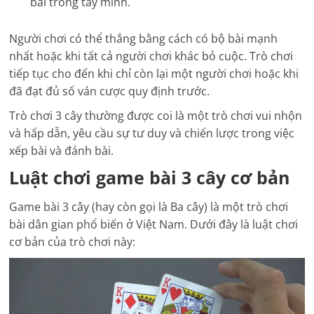
bài trong tay mình.
Người chơi có thể thắng bằng cách có bộ bài mạnh
nhất hoặc khi tất cả người chơi khác bỏ cuộc. Trò chơi
tiếp tục cho đến khi chỉ còn lại một người chơi hoặc khi
đã đạt đủ số ván cược quy định trước.
Trò chơi 3 cây thường được coi là một trò chơi vui nhộn
và hấp dẫn, yêu cầu sự tư duy và chiến lược trong việc
xếp bài và đánh bài.
Luật chơi game bài 3 cây cơ bản
Game bài 3 cây (hay còn gọi là Ba cây) là một trò chơi
bài dân gian phổ biến ở Việt Nam. Dưới đây là luật chơi
cơ bản của trò chơi này: