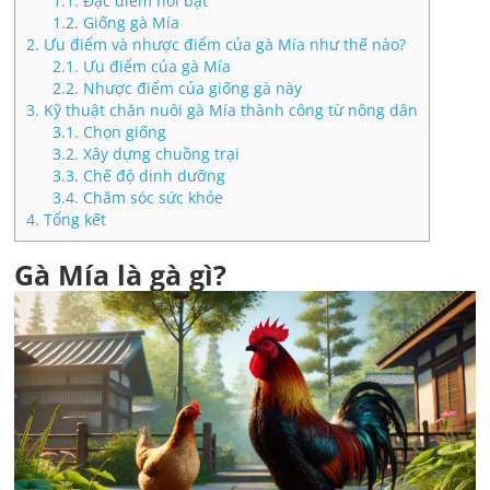
1.1.
Đặc điểm nổi bật
1.2.
Giống gà Mía
2.
Ưu điểm và nhược điểm của gà Mía như thế nào?
2.1.
Ưu điểm của gà Mía
2.2.
Nhược điểm của giống gà này
3.
Kỹ thuật chăn nuôi gà Mía thành công từ nông dân
3.1.
Chọn giống
3.2.
Xây dựng chuồng trại
3.3.
Chế độ dinh dưỡng
3.4.
Chăm sóc sức khỏe
4.
Tổng kết
Gà Mía là gà gì?