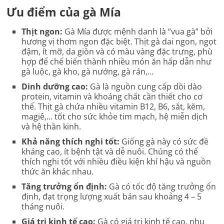
Ưu điểm của gà Mía
Thịt ngon:
Gà Mía được mệnh danh là “vua gà” bởi
hương vị thơm ngon đặc biệt. Thịt gà dai ngon, ngọt
đậm, ít mỡ, da giòn và có màu vàng đặc trưng, phù
hợp để chế biến thành nhiều món ăn hấp dẫn như
gà luộc, gà kho, gà nướng, gà rán,…
Dinh dưỡng cao:
Gà là nguồn cung cấp dồi dào
protein, vitamin và khoáng chất cần thiết cho cơ
thể. Thịt gà chứa nhiều vitamin B12, B6, sắt, kẽm,
magiê,… tốt cho sức khỏe tim mạch, hệ miễn dịch
và hệ thần kinh.
Khả năng thích nghi tốt:
Giống gà này có sức đề
kháng cao, ít bệnh tật và dễ nuôi. Chúng có thể
thích nghi tốt với nhiều điều kiện khí hậu và nguồn
thức ăn khác nhau.
Tăng trưởng ổn định:
Gà có tốc độ tăng trưởng ổn
định, đạt trọng lượng xuất bán sau khoảng 4 – 5
tháng nuôi.
Giá trị kinh tế cao:
Gà có giá trị kinh tế cao, nhu