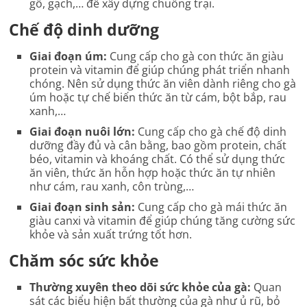
gỗ, gạch,… để xây dựng chuồng trại.
Chế độ dinh dưỡng
Giai đoạn úm:
Cung cấp cho gà con thức ăn giàu
protein và vitamin để giúp chúng phát triển nhanh
chóng. Nên sử dụng thức ăn viên dành riêng cho gà
úm hoặc tự chế biến thức ăn từ cám, bột bắp, rau
xanh,…
Giai đoạn nuôi lớn:
Cung cấp cho gà chế độ dinh
dưỡng đầy đủ và cân bằng, bao gồm protein, chất
béo, vitamin và khoáng chất. Có thể sử dụng thức
ăn viên, thức ăn hỗn hợp hoặc thức ăn tự nhiên
như cám, rau xanh, côn trùng,…
Giai đoạn sinh sản:
Cung cấp cho gà mái thức ăn
giàu canxi và vitamin để giúp chúng tăng cường sức
khỏe và sản xuất trứng tốt hơn.
Chăm sóc sức khỏe
Thường xuyên theo dõi sức khỏe của gà:
Quan
sát các biểu hiện bất thường của gà như ủ rũ, bỏ