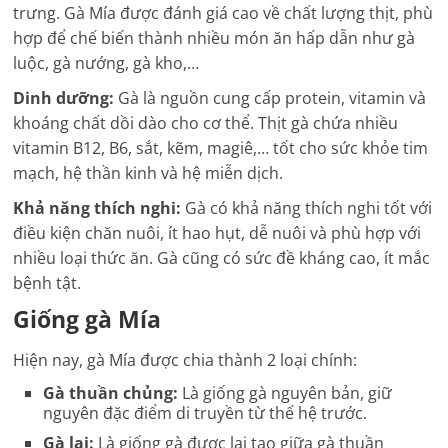
trưng. Gà Mía được đánh giá cao về chất lượng thịt, phù
hợp để chế biến thành nhiều món ăn hấp dẫn như gà
luộc, gà nướng, gà kho,…
Dinh dưỡng:
Gà là nguồn cung cấp protein, vitamin và
khoáng chất dồi dào cho cơ thể. Thịt gà chứa nhiều
vitamin B12, B6, sắt, kẽm, magiê,… tốt cho sức khỏe tim
mạch, hệ thần kinh và hệ miễn dịch.
Khả năng thích nghi:
Gà có khả năng thích nghi tốt với
điều kiện chăn nuôi, ít hao hụt, dễ nuôi và phù hợp với
nhiều loại thức ăn. Gà cũng có sức đề kháng cao, ít mắc
bệnh tật.
Giống gà Mía
Hiện nay, gà Mía được chia thành 2 loại chính:
Gà thuần chủng:
Là giống gà nguyên bản, giữ
nguyên đặc điểm di truyền từ thế hệ trước.
Gà lai:
Là giống gà được lai tạo giữa gà thuần